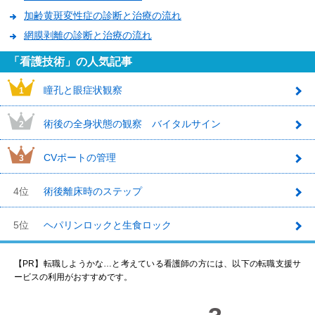
加齢黄斑変性症の診断と治療の流れ
網膜剥離の診断と治療の流れ
「看護技術」の人気記事
瞳孔と眼症状観察
1
術後の全身状態の観察 バイタルサイン
2
CVポートの管理
3
4位
術後離床時のステップ
5位
ヘパリンロックと生食ロック
【PR】転職しようかな…と考えている看護師の方には、以下の転職支援サ
ービスの利用がおすすめです。