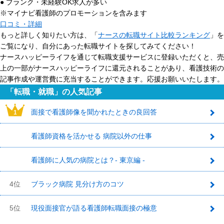
● ブランク・未経験OK求人が多い
※マイナビ看護師のプロモーションを含みます
口コミ・詳細
もっと詳しく知りたい方は、「
ナースの転職サイト比較ランキング
」を
ご覧になり、自分にあった転職サイトを探してみてください！
ナースハッピーライフを通じて転職支援サービスに登録いただくと、売
上の一部がナースハッピーライフに還元されることがあり、看護技術の
記事作成や運営費に充当することができます。応援お願いいたします。
「転職・就職」の人気記事
面接で看護師像を聞かれたときの良回答
1
看護師資格を活かせる 病院以外の仕事
2
看護師に人気の病院とは？- 東京編 -
3
4位
ブラック病院 見分け方のコツ
5位
現役面接官が語る看護師転職面接の極意