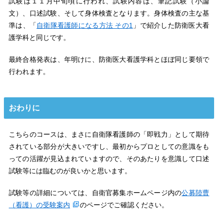
試験は１１月中旬頃に行われ、試験内容は、筆記試験（小論
文）、口述試験、そして身体検査となります。身体検査の主な基
準は、「
自衛隊看護師になる方法 その1
」で紹介した防衛医大看
護学科と同じです。
最終合格発表は、年明けに、防衛医大看護学科とほぼ同じ要領で
行われます。
おわりに
こちらのコースは、まさに自衛隊看護師の「即戦力」として期待
されている部分が大きいですし、最初からプロとしての意識をも
っての活躍が見込まれていますので、そのあたりを意識して口述
試験等には臨むのが良いかと思います。
試験等の詳細については、自衛官募集ホームページ内の
公募陸曹
（看護）の受験案内
のページでご確認ください。