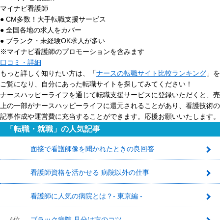
マイナビ看護師
● CM多数！大手転職支援サービス
● 全国各地の求人をカバー
● ブランク・未経験OK求人が多い
※マイナビ看護師のプロモーションを含みます
口コミ・詳細
もっと詳しく知りたい方は、「
ナースの転職サイト比較ランキング
」を
ご覧になり、自分にあった転職サイトを探してみてください！
ナースハッピーライフを通じて転職支援サービスに登録いただくと、売
上の一部がナースハッピーライフに還元されることがあり、看護技術の
記事作成や運営費に充当することができます。応援お願いいたします。
「転職・就職」の人気記事
面接で看護師像を聞かれたときの良回答
1
看護師資格を活かせる 病院以外の仕事
2
看護師に人気の病院とは？- 東京編 -
3
4位
ブラック病院 見分け方のコツ