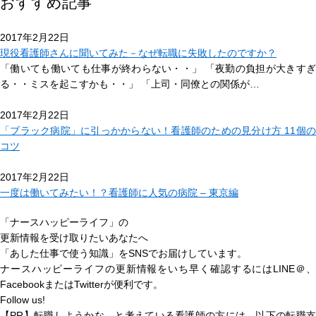
おすすめ記事
2017年2月22日
現役看護師さんに聞いてみた－なぜ転職に失敗したのですか？
「働いても働いても仕事が終わらない・・」 「夜勤の負担が大きすぎ
る・・ミスを起こすかも・・」 「上司・同僚との関係が…
2017年2月22日
「ブラック病院」に引っかからない！看護師のための見分け方 11個の
コツ
2017年2月22日
一度は働いてみたい！？看護師に人気の病院 – 東京編
「ナースハッピーライフ」の
更新情報を受け取りたいあなたへ
「あした仕事で使う知識」
をSNSでお届けしています。
ナースハッピーライフの更新情報をいち早く確認するにはLINE＠、
FacebookまたはTwitterが便利です。
Follow us!
【PR】転職しようかな…と考えている看護師の方には、以下の転職支