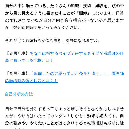
自分の中に眠っている、たくさんの知識、技術、経験を、頭の中
から目に見えるように書きだすことが「棚卸」
になります。日常
の忙しさでなかなか自分と向き合う機会が少ないかと思います
が、数分間お時間をとってみてください。
それだけでも気持ちが落ち着き、冷静になれますよ。
【参照記事】
あなたは損するタイプ？得するタイプ？看護師の仕
事に向いている性格とは？
【参照記事】
「転職したのに思っていた条件と違う…」、看護師
の転職時の落とし穴とは？！
自己分析の方法
自分で自分を分析するってちょっと難しそうと思うかもしれませ
んが、やり方はいたってカンタン！しかも、
効果は絶大
です。
自
分の強みや、やりたいことがはっきりする
と転職活動も成功に近