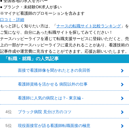
● 全国各地の求人をカバー
● ブランク・未経験OK求人が多い
※マイナビ看護師のプロモーションを含みます
口コミ・詳細
もっと詳しく知りたい方は、「
ナースの転職サイト比較ランキング
」を
ご覧になり、自分にあった転職サイトを探してみてください！
ナースハッピーライフを通じて転職支援サービスに登録いただくと、売
上の一部がナースハッピーライフに還元されることがあり、看護技術の
記事作成や運営費に充当することができます。応援お願いいたします。
「転職・就職」の人気記事
面接で看護師像を聞かれたときの良回答
1
看護師資格を活かせる 病院以外の仕事
2
看護師に人気の病院とは？- 東京編 -
3
4位
ブラック病院 見分け方のコツ
5位
現役面接官が語る看護師転職面接の極意