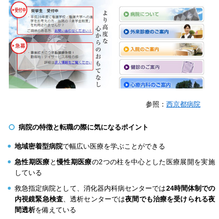
参照：
西京都病院
病院の特徴と転職の際に気になるポイント
地域密着型病院
で幅広い医療を学ぶことができる
急性期医療
と
慢性期医療
の2つの柱を中心とした医療展開を実施
している
救急指定病院として、消化器内科病センターでは
24時間体制での
内視鏡緊急検査
、透析センターでは
夜間でも治療を受けられる夜
間透析
を備えている