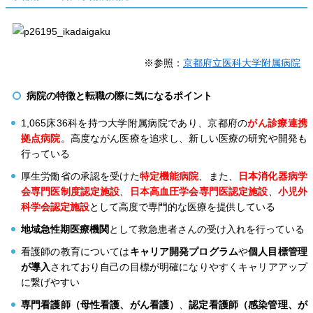
※参照：
京都府立医科大学附属病院
病院の特徴と転職の際に気になるポイント
1,065床36科を持つ大学附属病院であり、京都府の
がん診療連携
拠点病院
。高度ながん医療を追求し、新しい医療の研究や開発も
行っている
厚生労働省の承認を受けた
特定機能病院
、また、
日本消化器病学
会専門医制度認定施設
、
日本高血圧学会専門医認定施設
、
小児外
科学会認定施設
として高度で専門的な医療を提供している
地域急性期医療機関
として救急患者さんの受け入れを行っている
看護師の教育については
キャリア開発プログラム
や
個人目標管理
が導入
されており自己の目標が明確になりやすくキャリアアップ
に繋げやすい
専門看護師（母性看護、がん看護）
、
認定看護師（感染管理、が