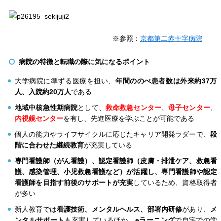
※参照：
京都第二赤十字病院
病院の特徴と転職の際に気になるポイント
大学病院に準ずる医療を担い、
年間ののべ患者数は外来約37万
人、入院約20万人
である
地域中核急性期病院
として、
救命救急センター
、
母子センター
、
内視鏡センター
を有し、先進医療を学ぶことが可能である
個人の能力やライフサイクルに応じたキャリア開発ラダーで、
段
階に合わせた継続教育
が充実している
専門看護師（がん看護）、認定看護師（皮膚・排泄ケア、救急看
護、感染管理、小児救急看護など）が活躍し、
専門看護師や
認定
看護師
を目指す前後のサポートが充実
しているため、資格取得者
が多い
新人教育では
看護技術、メンタルヘルス、部署内研修
があり、
メ
ンタルサポート
も充実しているほか、
eラーニング
で自宅での学