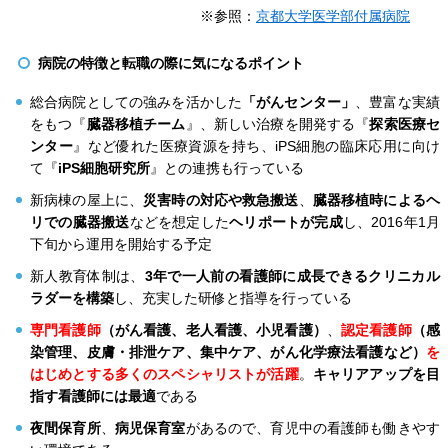
※参照：
京都大学医学部付属病院
病院の特徴と転職の際に気になるポイント
総合病院としての強みを活かした
「がんセンター」
、豊富な実績
をもつ『
臓器移植チーム
』、新しい治療を開発する『
探索医療セ
ンター
』など優れた医療資源を持ち、iPS細胞の臨床応用に向け
て『
iPS細胞研究所
』との連携も行っている
新病棟の屋上に、
災害時の対応や救急搬送
、
臓器移植時によるヘ
リでの臓器搬送
などを想定した
ヘリポートが完成
し、2016年1月
下旬から運用を開始する予定
新人教育体制は、
3年で一人前の看護師に成長できるクリニカル
ラダーを構築
し、充実した研修と指導を行っている
専門看護師
（がん看護、老人看護、小児看護）
、
認定看護師
（感
染管理、皮膚・排泄ケア、集中ケア、がん化学療法看護など）
を
はじめとする多くのスペシャリストが活躍
。
キャリアアップを目
指す看護師には最適
である
夜間保育所
、
病児保育室
があるので、育児中の看護師も働きやす