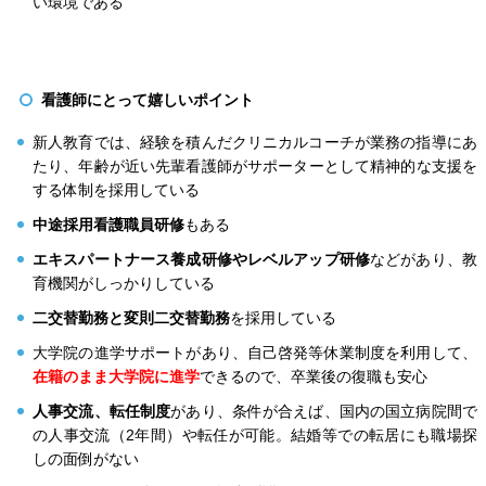
い環境である
看護師にとって嬉しいポイント
新人教育では、経験を積んだクリニカルコーチが業務の指導にあ
たり、年齢が近い先輩看護師がサポーターとして精神的な支援を
する体制を採用している
中途採用看護職員研修
もある
エキスパートナース養成研修やレベルアップ研修
などがあり、教
育機関がしっかりしている
二交替勤務と変則二交替勤務
を採用している
大学院の進学サポートがあり、自己啓発等休業制度を利用して、
在籍のまま大学院に進学
できるので、卒業後の復職も安心
人事交流、転任制度
があり、条件が合えば、国内の国立病院間で
の人事交流（2年間）や転任が可能。結婚等での転居にも職場探
しの面倒がない