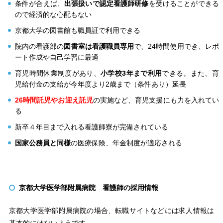
条件が合えば、
出張扱いで認定看護師研修
を受けることができる
ので経済的な心配もない
京都大学の図書館も職員証で利用できる
院内の看護部の
図書室は看護職員専用
で、24時間使用でき、レポ
ート作成や自己学習に最適
育児時間休業制度があり、
小学校3年まで利用
できる。また、育
児給付金の支給が今年度より2歳まで（条件あり）延長
26時間託児やお迎え託児
の実施など、育児支援にも力を入れてい
る
新卒４年目まで入れる看護師寮が完備されている
国家公務員と同様
の医療保険、年金制度が適応される
京都大学医学部附属病院 看護師の採用情報
京都大学医学部附属病院の場合、転職サイトなどには求人情報は
基本的にはないようです。