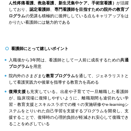
ん性疼痛看護、救急看護、新生児集中ケア、手術室看護）
が活躍
しており、
認定看護師
、
専門看護師を目指すための院外の教育プ
ログラム
の受講も積極的に後押ししている点もキャリアップをは
かりたい看護師には魅力的である
看護師にとって嬉しいポイント
入職後から3年間は、看護師として一人前に成長するための
共通
プログラム
を用意
院内外のさまざまな
教育プログラム
を通して、ジェネラリストと
して看護実践力や後輩を指導する教育力を高める
復帰支援
も充実している。出産や子育てで一旦離職した看護師
が、臨床現場に復帰しやすいように、離職期間も途切れない学
習・教育支援とスキルスラボでの種々の実施研修やe-learningシ
ステムをとりいれた自己学習を支援するプログラムを開発し、支
援することで、復帰時の心理的負担が軽減され安心して復職でき
ることをめざしている