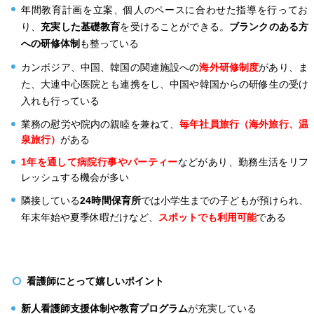
年間教育計画を立案、個人のペースに合わせた指導を行ってお
り、
充実した基礎教育
を受けることができる。
ブランクのある方
への研修体制
も整っている
カンボジア、中国、韓国の関連施設への
海外研修制度
があり、ま
た、大連中心医院とも連携をし、中国や韓国からの研修生の受け
入れも行っている
業務の慰労や院内の親睦を兼ねて、
毎年社員旅行（海外旅行、温
泉旅行）
がある
1年を通して病院行事やパーティー
などがあり、勤務生活をリフ
レッシュする機会が多い
隣接している
24時間保育所
では小学生までの子どもが預けられ、
年末年始や夏季休暇だけなど、
スポットでも利用可能
である
看護師にとって嬉しいポイント
新人看護師支援体制や教育プログラム
が充実している