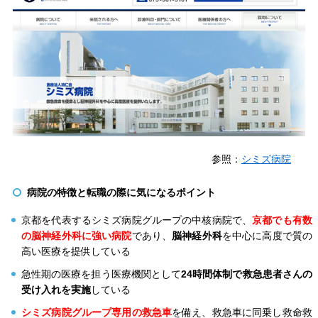
参照：
シミズ病院
病院の特徴と転職の際に気になるポイント
京都を代表するシミズ病院グループの中核病院で、
京都でも有数
の脳神経外科に強い病院
であり、
脳神経外科
を中心に高度で質の
高い医療を提供している
急性期の医療を担う医療機関として
24時間体制で救急患者さんの
受け入れを実施
している
シミズ病院グループ専用の救急車
を備え、救急車に同乗し救命救