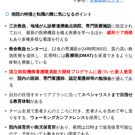
病院の特徴と転職の際に気になるポイント
三次救急、地域がん診療連携拠点病院、専門医療施設
に指定され
ており、最新の医療機器を備え医療を学べるほか、
緩和ケア病棟
もあり多種多様な看護を行える
救命救急センター
は、12名の専属医が24時間365日、質の高い救
急医療を提供し、災害時には
医療班(DMAT)
を派遣できるような
体制も整備している
国立病院機構看護職員能力開発プログラムに基づいた新人教育
や、
院内の医師、専門看護師、認定看護師等の勉強会
が盛んであ
る
自分の目指すキャリアプランに沿って
スペシャリストまで目指せ
る教育体制
がある
チーム全員で患者さんのところに行き、患者さんを含めて申し送
りをする、
ウォーキングカンファレンス
を採用している
院内保育所
や
病児保育所
があり、夜間は22時まで延長保育可能な
ので、子供がいても働きやすい環境である