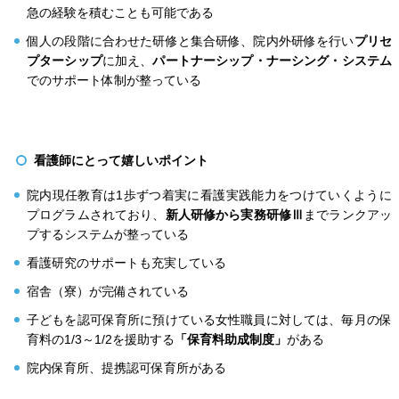
急の経験を積むことも可能である
個人の段階に合わせた研修と集合研修、院内外研修を行い
プリセ
プターシップ
に加え、
パートナーシップ・ナーシング・システム
でのサポート体制が整っている
看護師にとって嬉しいポイント
院内現任教育は1歩ずつ着実に看護実践能力をつけていくように
プログラムされており、
新人研修から実務研修Ⅲ
までランクアッ
プするシステムが整っている
看護研究のサポートも充実している
宿舎（寮）が完備されている
子どもを認可保育所に預けている女性職員に対しては、毎月の保
育料の1/3～1/2を援助する
「保育料助成制度」
がある
院内保育所、提携認可保育所がある