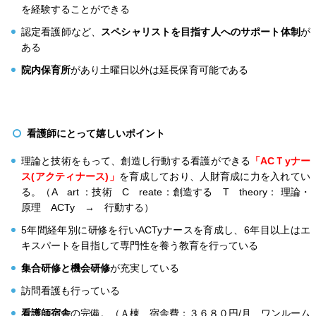
を経験することができる
認定看護師など、
スペシャリストを目指す人へのサポート体制
が
ある
院内保育所
があり土曜日以外は延長保育可能である
看護師にとって嬉しいポイント
理論と技術をもって、創造し行動する看護ができる
「ACＴyナー
ス(アクティナース)」
を育成しており、人財育成に力を入れてい
る。（A art ：技術 C reate：創造する T theory： 理論・
原理 ACTy → 行動する）
5年間経年別に研修を行いACTyナースを育成し、6年目以上はエ
キスパートを目指して専門性を養う教育を行っている
集合研修と機会研修
が充実している
訪問看護も行っている
看護師宿舎
の完備。（Ａ棟 宿舎費：３６８０円/月 ワンルーム