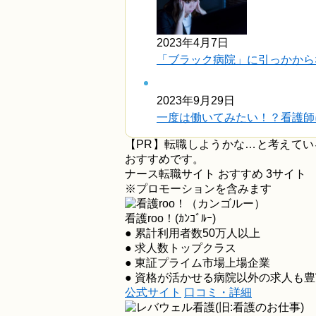
2023年4月7日
「ブラック病院」に引っかから
2023年9月29日
一度は働いてみたい！？看護師に
【PR】転職しようかな…と考えて
おすすめです。
ナース転職サイト おすすめ
3
サイト
※プロモーションを含みます
看護roo！(ｶﾝｺﾞﾙｰ)
● 累計利用者数50万人以上
● 求人数トップクラス
● 東証プライム市場上場企業
● 資格が活かせる病院以外の求人も豊
公式サイト
口コミ・詳細