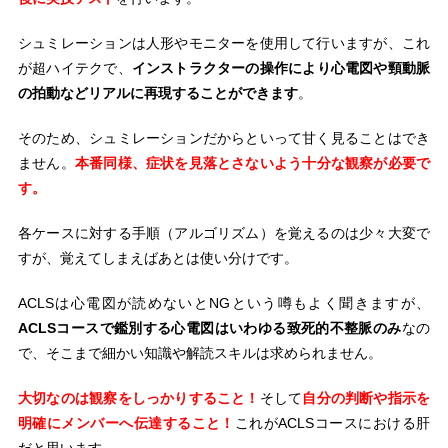
シュミレーションは人形やモニターを使用して行いますが、これ
が超ハイテクで、
インストラクターの操作により心電図や頸動脈
の拍動などリアルに再現することができます
。
そのため、シュミレーションだからといって甘く見ることはでき
ません。
本番同様、症状を見落とさないよう十分な観察が必要で
す。
各ケースに対する手順（アルゴリズム）を覚えるのは少々大変で
すが、覚えてしまえばあとは使い分けです。
ACLSは心電図が読めないとNGという噂もよく聞きますが、
ACLSコースで鑑別する心電図はいわゆる致死的不整脈のみ
なの
で、そこまで細かい知識や解読スキルは求められません。
大切なのは観察をしっかりすること！
そして
自分の判断や指示を
明確にメンバーへ伝達すること！
これがACLSコースにおける肝
だと思います。