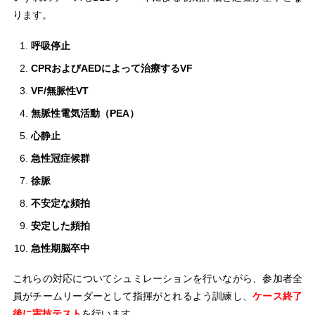
ります。
呼吸停止
CPRおよびAEDによって治療するVF
VF/無脈性VT
無脈性電気活動（PEA）
心静止
急性冠症候群
徐脈
不安定な頻拍
安定した頻拍
急性期脳卒中
これらの対応についてシュミレーションを行いながら、参加者全
員がチームリーダーとして指揮がとれるよう訓練し、
ケース終了
後に実技テスト
を行います。