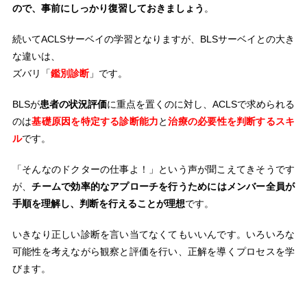
ので、事前にしっかり復習しておきましょう
。
続いてACLSサーベイの学習となりますが、BLSサーベイとの大き
な違いは、
ズバリ「
鑑別診断
」です。
BLSが
患者の状況評価
に重点を置くのに対し、ACLSで求められる
のは
基礎原因を特定する診断能力
と
治療の必要性を判断するスキ
ル
です。
「そんなのドクターの仕事よ！」という声が聞こえてきそうです
が、
チームで効率的なアプローチを行うためにはメンバー全員が
手順を理解し、判断を行えることが理想
です。
いきなり正しい診断を言い当てなくてもいいんです。いろいろな
可能性を考えながら観察と評価を行い、正解を導くプロセスを学
びます。