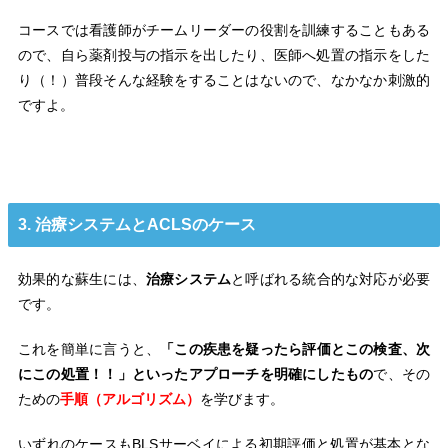
コースでは看護師がチームリーダーの役割を訓練することもある
ので、自ら薬剤投与の指示を出したり、医師へ処置の指示をした
り（！）普段そんな経験をすることはないので、なかなか刺激的
ですよ。
3. 治療システムとACLSのケース
効果的な蘇生には、
治療システム
と呼ばれる統合的な対応が必要
です。
これを簡単に言うと、
「この疾患を疑ったら評価とこの検査、次
にこの処置！！」といったアプローチを明確にしたもの
で、その
ための
手順（アルゴリズム）
を学びます。
いずれのケースもBLSサーベイによる初期評価と処置が基本とな