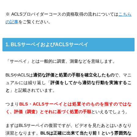
※ ACLSプロバイダーコースの資格取得の流れについては
こちら
の記事
をご覧ください。
1. BLSサーベイおよびACLSサーベイ
「サーベイ」とは一般的に調査、測量などを意味します。
BLSやACLSは
適切な評価と処置の手順を確立化したもの
で、マニ
ュアルには繰り返し「
評価をしてから適切な行動を実施するこ
と
」と記載されています。
つまり
BLS・ACLSサーベイとは処置そのものを指すのではな
く、評価（調査）とそれに基づく処置の手順
といえるでしょう。
まずはBLSサーベイの復習ですが、ビデオを見たあとはいきなり
演習となります。
BLSは正確に出来て当たり前！という雰囲気な