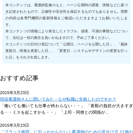
本コンテンツは、看護師監修のもと、ページ公開時の調査、情報などに基づ
き記述されたもので、正確性や安全性を保証するものでもありません。実際
の内容は各専門機関の最新情報をご確認いただきますようお願いいたしま
す。
本コンテンツの情報により発生したトラブル、損害、不測の事態などについ
て、当社は一切の責任を負いかねますので、予めご了承ください。
※コンテンツの日付け表記ついて「公開日…ページを公開した日」、「最終
更新日…情報を更新した日」、「変更日…システムやデザインの変更を行っ
た日」をそれぞれ指します。
おすすめ記事
2015年3月23日
現役看護師さんに聞いてみた－なぜ転職に失敗したのですか？
「働いても働いても仕事が終わらない・・」 「夜勤の負担が大きすぎ
る・・ミスを起こすかも・・」 「上司・同僚との関係が…
2015年3月23日
「ブラック病院」に引っかからない！看護師のための見分け方 11個の