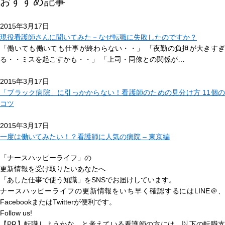
おすすめ記事
2015年3月17日
現役看護師さんに聞いてみた－なぜ転職に失敗したのですか？
「働いても働いても仕事が終わらない・・」 「夜勤の負担が大きすぎ
る・・ミスを起こすかも・・」 「上司・同僚との関係が…
2015年3月17日
「ブラック病院」に引っかからない！看護師のための見分け方 11個の
コツ
2015年3月17日
一度は働いてみたい！？看護師に人気の病院 – 東京編
「ナースハッピーライフ」の
更新情報を受け取りたいあなたへ
「あした仕事で使う知識」
をSNSでお届けしています。
ナースハッピーライフの更新情報をいち早く確認するにはLINE＠、
FacebookまたはTwitterが便利です。
Follow us!
【PR】転職しようかな…と考えている看護師の方には、以下の転職支