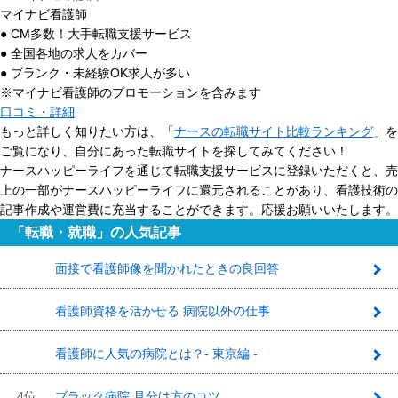
マイナビ看護師
● CM多数！大手転職支援サービス
● 全国各地の求人をカバー
● ブランク・未経験OK求人が多い
※マイナビ看護師のプロモーションを含みます
口コミ・詳細
もっと詳しく知りたい方は、「
ナースの転職サイト比較ランキング
」を
ご覧になり、自分にあった転職サイトを探してみてください！
ナースハッピーライフを通じて転職支援サービスに登録いただくと、売
上の一部がナースハッピーライフに還元されることがあり、看護技術の
記事作成や運営費に充当することができます。応援お願いいたします。
「転職・就職」の人気記事
面接で看護師像を聞かれたときの良回答
1
看護師資格を活かせる 病院以外の仕事
2
看護師に人気の病院とは？- 東京編 -
3
4位
ブラック病院 見分け方のコツ