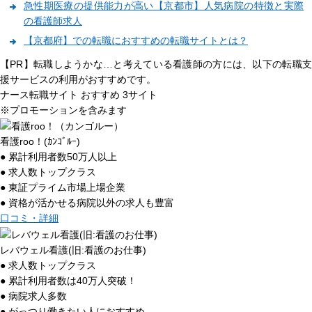
急性期医療の提供能力が高い【京都市】人気病院の特徴と実際
の看護師求人
【京都府】での転職におすすめの転職サイトとは？
【PR】転職しようかな…と考えている看護師の方には、以下の転職支
援サービスの利用がおすすめです。
ナース転職サイト おすすめ
3
サイト
※プロモーションを含みます
看護roo！(ｶﾝｺﾞﾙｰ)
● 累計利用者数50万人以上
● 求人数トップクラス
● 東証プライム市場上場企業
● 資格が活かせる病院以外の求人も豊富
口コミ・詳細
レバウェル看護(旧:看護のお仕事)
● 求人数トップクラス
● 累計利用者数は40万人突破！
● 病院求人多数
● がっつり働きたい人におすすめ