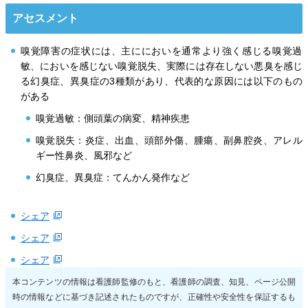
アセスメント
嗅覚障害の症状には、主ににおいを通常より強く感じる嗅覚過
敏、においを感じない嗅覚脱失、実際には存在しない悪臭を感じ
る幻臭症、異臭症の3種類があり、代表的な原因には以下のもの
がある
嗅覚過敏：側頭葉の病変、精神疾患
嗅覚脱失：炎症、出血、頭部外傷、腫瘍、副鼻腔炎、アレル
ギー性鼻炎、風邪など
幻臭症、異臭症：てんかん発作など
シェア
シェア
シェア
本コンテンツの情報は看護師監修のもと、看護師の調査、知見、ページ公開
時の情報などに基づき記述されたものですが、正確性や安全性を保証するも