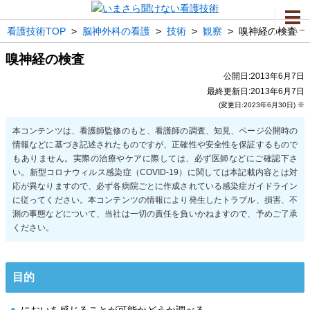
看護技術TOP
>
脳神外科の看護
>
技術
>
観察
>
嗅神経の検査
メニュー
嗅神経の検査
公開日:2013年6月7日
最終更新日:2013年6月7日
(変更日:2023年6月30日) ※
目的