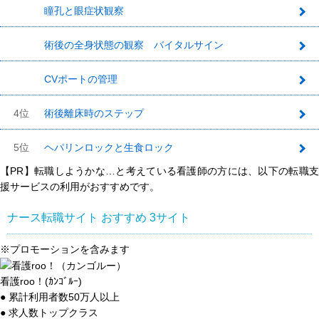
瞳孔と眼症状観察
1
術後の全身状態の観察 バイタルサイン
2
CVポートの管理
3
4位
術後離床時のステップ
5位
ヘパリンロックと生食ロック
【PR】転職しようかな…と考えている看護師の方には、以下の転職支
援サービスの利用がおすすめです。
ナース転職サイト おすすめ
3
サイト
※プロモーションを含みます
看護roo！(ｶﾝｺﾞﾙｰ)
● 累計利用者数50万人以上
● 求人数トップクラス