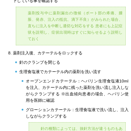
下している事を確認する
薬剤投与中に薬剤漏出の徴候（ポート部の疼痛、腫
脹、発赤、注入の抵抗、滴下不良）がみられた場合、
直ちに注入を中断し適切な対応をする 患者にも上記症
状を説明し、症状出現時はすぐに知らせるよう説明し
ておく
薬剤注入後、カテーテルをロックする
針のクランプを閉じる
生理食塩液でカテーテル内の薬剤を洗い流す
オープンエンドカテーテル：ヘパリン生理食塩液10ml
を注入、カテーテル内に残った薬剤を洗い流し注入しな
がらクランプする ※出血傾向患者の場合、ヘパリン使
用を医師に確認
グローションカテーテル：生理食塩液で洗い流し、注入
しながらクランプする
針の種類によっては、抜針方法が違うものもあ