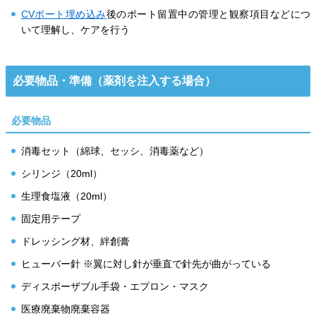
CVポート埋め込み
後のポート留置中の管理と観察項目などにつ
いて理解し、ケアを行う
必要物品・準備（薬剤を注入する場合）
必要物品
消毒セット（綿球、セッシ、消毒薬など）
シリンジ（20ml）
生理食塩液（20ml）
固定用テープ
ドレッシング材、絆創膏
ヒューバー針 ※翼に対し針が垂直で針先が曲がっている
ディスポーザブル手袋・エプロン・マスク
医療廃棄物廃棄容器