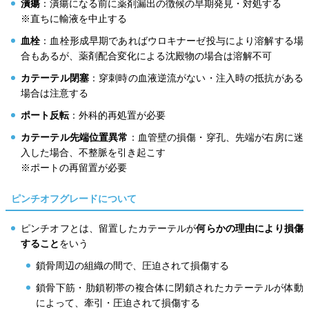
潰瘍
：潰瘍になる前に薬剤漏出の徴候の早期発見・対処する
※直ちに輸液を中止する
血栓
：血栓形成早期であればウロキナーゼ投与により溶解する場
合もあるが、薬剤配合変化による沈殿物の場合は溶解不可
カテーテル閉塞
：穿刺時の血液逆流がない・注入時の抵抗がある
場合は注意する
ポート反転
：外科的再処置が必要
カテーテル先端位置異常
：血管壁の損傷・穿孔、先端が右房に迷
入した場合、不整脈を引き起こす
※ポートの再留置が必要
ピンチオフグレードについて
ピンチオフとは、留置したカテーテルが
何らかの理由により損傷
すること
をいう
鎖骨周辺の組織の間で、圧迫されて損傷する
鎖骨下筋・肋鎖靭帯の複合体に閉鎖されたカテーテルが体動
によって、牽引・圧迫されて損傷する