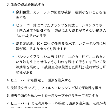
血液の逆流を確認する
穿刺位置、カテーテルの閉塞や破損・断裂がないことを確
認する
ヒューバー針につけたクランプを開放し、シリンジでポー
ト内の液体を吸引する ※製品により逆血ができない構造の
ものもあるため注意
逆血確認後、10～20mlの生理食塩水で、カテーテル内に対
流が起こるようゆっくり洗浄する
パルシングフラッシュ法（押す、止める、押す、止めると
いう波を生じさせるような動作を続けて行う）を用いて洗
浄効果を高める ※残留血液や凝固した薬剤が流れず残る可
能性がある
ヒューバー針を固定し、薬剤を注入する
洗浄後クランプし、フィルムドレッシング材で穿刺部を覆う
抜去予防のためルートを一度ループを作りテープ固定する
ヒューバー針と点滴用ルートを接続し薬剤を注入後、点滴が滴