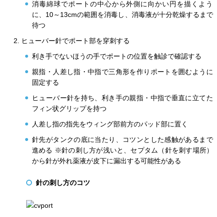
消毒綿球でポートの中心から外側に向かい円を描くよう
に、10～13cmの範囲を消毒し、消毒液が十分乾燥するまで
待つ
ヒューバー針でポート部を穿刺する
利き手でないほうの手でポートの位置を触診で確認する
親指・人差し指・中指で三角形を作りポートを囲むように
固定する
ヒューバー針を持ち、利き手の親指・中指で垂直に立てた
フィン状グリップを持つ
人差し指の指先をウィング部前方のパッド部に置く
針先がタンクの底に当たり、コツンとした感触があるまで
進める ※針の刺し方が浅いと、セプタム（針を刺す場所）
から針が外れ薬液が皮下に漏出する可能性がある
針の刺し方のコツ