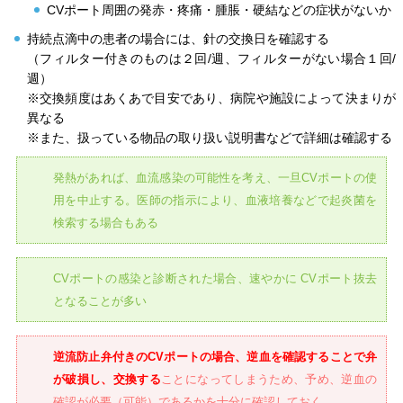
CVポート周囲の発赤・疼痛・腫脹・硬結などの症状がないか
持続点滴中の患者の場合には、針の交換日を確認する
（フィルター付きのものは２回/週、フィルターがない場合１回/
週）
※交換頻度はあくあで目安であり、病院や施設によって決まりが
異なる
※また、扱っている物品の取り扱い説明書などで詳細は確認する
発熱があれば、血流感染の可能性を考え、一旦CVポートの使
用を中止する。医師の指示により、血液培養などで起炎菌を
検索する場合もある
CVポートの感染と診断された場合、速やかに CVポート抜去
となることが多い
逆流防止弁付きのCVポートの場合、逆血を確認することで弁
が破損し、交換する
ことになってしまうため、予め、逆血の
確認が必要（可能）であるかを十分に確認しておく