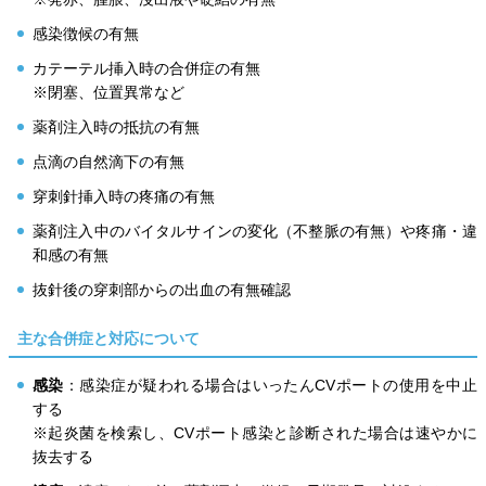
感染徴候の有無
カテーテル挿入時の合併症の有無
※閉塞、位置異常など
薬剤注入時の抵抗の有無
点滴の自然滴下の有無
穿刺針挿入時の疼痛の有無
薬剤注入中のバイタルサインの変化（不整脈の有無）や疼痛・違
和感の有無
抜針後の穿刺部からの出血の有無確認
主な合併症と対応について
感染
：感染症が疑われる場合はいったんCVポートの使用を中止
する
※起炎菌を検索し、CVポート感染と診断された場合は速やかに
抜去する