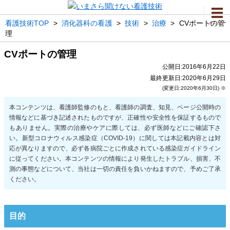
看護技術TOP
>
消化器科の看護
>
技術
>
治療
>
CVポートの管
メニュー
理
CVポートの管理
公開日:2016年6月22日
最終更新日:2020年6月29日
(変更日:2020年6月30日) ※
目的