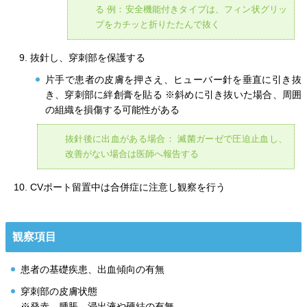
る 例：安全機能付きタイプは、フィン状グリッ
プをカチッと折りたたんで抜く
抜針し、穿刺部を保護する
片手で患者の皮膚を押さえ、ヒューバー針を垂直に引き抜
き、穿刺部に絆創膏を貼る ※斜めに引き抜いた場合、周囲
の組織を損傷する可能性がある
抜針後に出血がある場合： 滅菌ガーゼで圧迫止血し、
改善がない場合は医師へ報告する
CVポート留置中は合併症に注意し観察を行う
観察項目
患者の基礎疾患、出血傾向の有無
穿刺部の皮膚状態
※発赤、腫脹、浸出液や硬結の有無