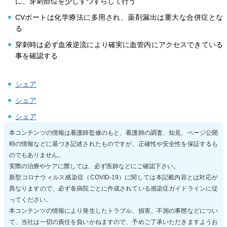
に、穿刺部位を少しずつずらして行う
CVポートは化学療法に多用され、薬剤漏出は重大な合併症とな
る
穿刺時は必ず血液逆流により確実に血管内にアクセスできている
事を確認する
シェア
シェア
シェア
本コンテンツの情報は看護師監修のもと、看護師の調査、知見、ページ公開
時の情報などに基づき記述されたものですが、正確性や安全性を保証するも
のでもありません。
実際の治療やケアに際しては、必ず医師などにご確認下さい。
新型コロナウィルス感染症（COVID-19）に関しては本記載内容とは対応が
異なりますので、必ず各病院ごとに作成されている感染症ガイドラインに従
ってください。
本コンテンツの情報により発生したトラブル、損害、不測の事態などについ
て、当社は一切の責任を負いかねますので、予めご了承いただきますようお