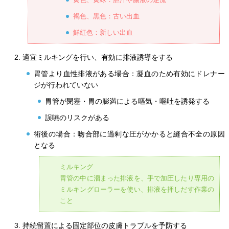
褐色、黒色：古い出血
鮮紅色：新しい出血
適宜ミルキングを行い、有効に排液誘導をする
胃管より血性排液がある場合：凝血のため有効にドレナー
ジが行われていない
胃管が閉塞・胃の膨満による嘔気・嘔吐を誘発する
誤嚥のリスクがある
術後の場合：吻合部に過剰な圧がかかると縫合不全の原因
となる
ミルキング
胃管の中に溜まった排液を、手で加圧したり専用の
ミルキングローラーを使い、排液を押しだす作業の
こと
持続留置による固定部位の皮膚トラブルを予防する