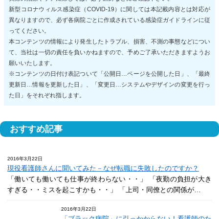
新型コロナウィルス感染症（COVID-19）に関しては本記載内容とは対応が
異なりますので、必ず各病院ごとに作成されている感染症ガイドラインに従
ってください。
本コンテンツの情報により発生したトラブル、損害、不測の事態などについ
て、当社は一切の責任を負いかねますので、予めご了承いただきますようお
願いいたします。
※コンテンツの日付け表記ついて「公開日…ページを公開した日」、「最終
更新日…情報を更新した日」、「変更日…システムやデザインの変更を行っ
た日」をそれぞれ指します。
おすすめ記事
2016年3月22日
現役看護師さんに聞いてみた－なぜ転職に失敗したのですか？
「働いても働いても仕事が終わらない・・」 「夜勤の負担が大き
すぎる・・ミスを起こすかも・・」 「上司・同僚との関係が…
2016年3月22日
「ブラック病院」に引っかからない！看護師のた