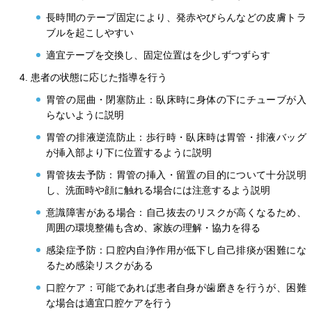
長時間のテープ固定により、発赤やびらんなどの皮膚トラ
ブルを起こしやすい
適宜テープを交換し、固定位置はを少しずつずらす
患者の状態に応じた指導を行う
胃管の屈曲・閉塞防止：臥床時に身体の下にチューブが入
らないように説明
胃管の排液逆流防止：歩行時・臥床時は胃管・排液バッグ
が挿入部より下に位置するように説明
胃管抜去予防：胃管の挿入・留置の目的について十分説明
し、洗面時や顔に触れる場合には注意するよう説明
意識障害がある場合：自己抜去のリスクが高くなるため、
周囲の環境整備も含め、家族の理解・協力を得る
感染症予防：口腔内自浄作用が低下し自己排痰が困難にな
るため感染リスクがある
口腔ケア：可能であれば患者自身が歯磨きを行うが、困難
な場合は適宜口腔ケアを行う