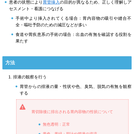
患者の状態により
胃管挿入
の目的が異なるため、正しく理解しア
セスメント・看護につなげる
手術中より挿入されてくる場合：胃内容物の吸引や縫合不
全・嘔吐予防のための減圧などが多い
食道や胃疾患系の手術の場合：出血の有無を確認する役割を
果たす
方法
排液の観察を行う
胃管からの排液の量・性状や色、臭気、脱気の有無を観察
する
胃切除後に排出される胃内容物の性状について
無色透明：正常
黄色、黄緑：胆汁や腸液の逆流