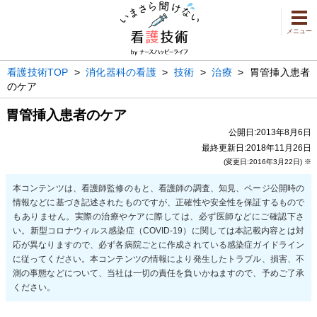
メニュー
看護技術TOP
>
消化器科の看護
>
技術
>
治療
>
胃管挿入患者
のケア
胃管挿入患者のケア
公開日:2013年8月6日
最終更新日:2018年11月26日
(変更日:2016年3月22日) ※