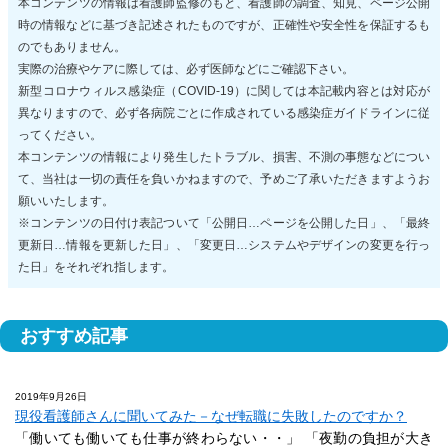
本コンテンツの情報は看護師監修のもと、看護師の調査、知見、ページ公開
時の情報などに基づき記述されたものですが、正確性や安全性を保証するも
のでもありません。
実際の治療やケアに際しては、必ず医師などにご確認下さい。
新型コロナウィルス感染症（COVID-19）に関しては本記載内容とは対応が
異なりますので、必ず各病院ごとに作成されている感染症ガイドラインに従
ってください。
本コンテンツの情報により発生したトラブル、損害、不測の事態などについ
て、当社は一切の責任を負いかねますので、予めご了承いただきますようお
願いいたします。
※コンテンツの日付け表記ついて「公開日…ページを公開した日」、「最終
更新日…情報を更新した日」、「変更日…システムやデザインの変更を行っ
た日」をそれぞれ指します。
おすすめ記事
2019年9月26日
現役看護師さんに聞いてみた－なぜ転職に失敗したのですか？
「働いても働いても仕事が終わらない・・」 「夜勤の負担が大き