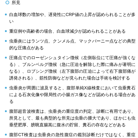
所見
白血球数の増加や、遅発性にCRP値の上昇が認められることが多
い
重症例や高齢者の場合、白血球減少が認められることがある
虫垂炎にはランツ点、クンメル点、マックバーニー点などの典型
的な圧痛点がある
圧痛点でのローゼンシュタイン徴候（左側臥位にて圧痛が強くな
る）、ブルンベルグ徴候（急に圧迫を解除した際に痛みが著明に
なる）、ロブシング徴候（左下腹部の圧迫によって右下腹部痛が
誘発される）、筋性防御などが見られた場合は手術を検討する
虫垂炎が周囲に波及すると、腹部単純X線検査において虫垂糞石
による石灰化像や限局性の小腸ガス像などが認められる場合があ
る
腹部超音波検査は、虫垂炎の重症度の判定、診断に有用であり、
所見として、最も典型的な所見は虫垂の腫大であり、ほかにも虫
垂壁肥厚、膀眺直腸嵩に腹水の貯留、糞石の存在などがある
腹部CT検査は虫垂炎の急性腹症の鑑別診断だけではなく、重症