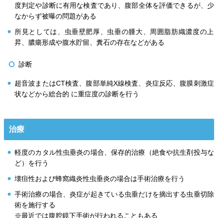
度判定や診断に有用な検査であり、腹部全体を評価できるが、少
なからず被曝の問題がある
所見としては、虫垂壁肥厚、虫垂の腫大、周囲脂肪織濃度の上
昇、膿瘍形成や腹水貯留、糞石の存在などがある
診断
超音波またはCT検査、腹部単純X線検査、炎症反応、腹膜刺激症
状などから総合的 に重症度の診断を行う
治療
軽度のカタル性虫垂炎の場合、保存的治療（絶食や抗生剤投与な
ど）を行う
壊疸性および蜂窩織炎性虫垂炎の場合は手術治療を行う
手術治療の場合、炎症が起きている虫垂だけを摘出する虫垂切除
術を施行する
※最近では腹腔鏡下手術が行われることもある