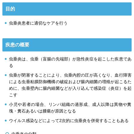
目的
虫垂炎患者に適切なケアを行う
疾患の概要
虫垂炎は、虫垂（盲腸の先端部）が急性炎症を起こした疾患であ
る
虫垂が閉塞することにより、虫垂内腔の圧が高くなり、血行障害
による虫垂粘膜防御機構の破綻および腸内細菌の増殖が起こるた
めに、虫垂壁内に腸内細菌などが入り込んで感染症（炎症）を起
こす
小児や若者の場合、リンパ組織の過形成、成人以降は異物や糞
塊・糞石あるいは腫瘍が原因となる
ウイルス感染などによって2次的に虫垂炎を併発することもある
虫垂炎の分類