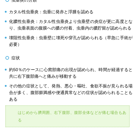
カタル性虫垂炎：虫垂に発赤と浮腫を認める
化膿性虫垂炎：カタル性虫垂炎より虫垂壁の炎症が更に高度とな
り、虫垂表面の腹膜への膿の付着、虫垂内の膿貯留が認められる
壊阻性虫垂炎：虫垂壁に壊死や穿孔が認められる（早急に手術が
必要）
症状
約50％のケースに心窩部痛の出現が認められ、時間が経過すると
共に右下腹部痛へと痛みが移動する
その他の症状として、発熱、悪心・嘔吐、食欲不振が見られる場
合が多く、腹部膨満感や便通異常などの症状が認められることも
ある
はじめから臍周囲、右下腹部、腹部全体などが痛む場合もあ
る