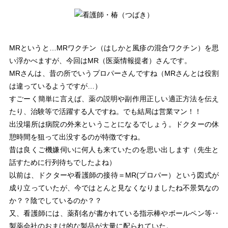
MRというと…MRワクチン（はしかと風疹の混合ワクチン）を思
い浮かべますが、今回はMR（医薬情報提者）さんです。
MRさんは、昔の所でいうプロパーさんですね（MRさんとは役割
は違っているようですが…）
すごーく簡単に言えば、薬の説明や副作用正しい適正方法を伝え
たり、治験等で活躍する人ですね。でも結局は営業マン！！
出没場所は病院の外来ということになるでしょう。ドクターの休
憩時間を狙って出没するのが特徴ですね。
昔は良くご機嫌伺いに何人も来ていたのを思い出します（先生と
話すために行列待ちでしたよね）
以前は、ドクターや看護師の接待＝MR(プロパー）という図式が
成り立っていたが、今ではとんと見なくなりましたね不景気なの
か？？陰でしているのか？？
又、看護師には、薬剤名が書かれている指示棒やボールペン等‥
製薬会社のおまけ的な製品が大量に配られていた。