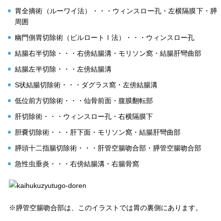
胃全摘術（ルーワイ法）・・・ウィンスロー孔・左横隔膜下・膵
周囲
幽門側胃切除術（ビルロートⅠ法）・・・ウィンスロー孔
結腸右半切除・・・右傍結腸溝・モリソン窩・結腸肝彎曲部
結腸左半切除・・・左傍結腸溝
S状結腸切除術・・・ダグラス窩・左傍結腸溝
低位前方切除術・・・仙骨前面・腹膜翻転部
肝切除術・・・ウィンスロー孔・右横隔膜下
胆嚢切除術・・・肝下面・モリソン窩・結腸肝彎曲部
膵頭十二指腸切除術・・・肝管空腸吻合部・膵管空腸吻合部
急性虫垂炎・・・右傍結腸溝・右腸骨窩
※膵管空腸吻合部は、このイラストでは胃の裏側にあります。