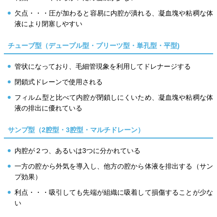
欠点・・・圧が加わると容易に内腔が潰れる、凝血塊や粘稠な体
液により閉塞しやすい
チューブ型（デュープル型・プリーツ型・単孔型・平型)
管状になっており、毛細管現象を利用してドレナージする
閉鎖式ドレーンで使用される
フィルム型と比べて内腔が閉鎖しにくいため、凝血塊や粘稠な体
液の排出に優れている
サンプ型（2腔型・3腔型・マルチドレーン）
内腔が２つ、あるいは3つに分かれている
一方の腔から外気を導入し、他方の腔から体液を排出する（サン
プ効果）
利点・・・吸引しても先端が組織に吸着して損傷することが少な
い