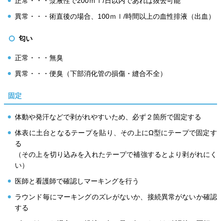
正常・・・漿液性で200ｍｌ/日以内であれば抜去可能
異常・・・術直後の場合、100ｍｌ/時間以上の血性排液（出血）
匂い
正常・・・無臭
異常・・・便臭（下部消化管の損傷・縫合不全）
固定
体動や発汗などで剥がれやすいため、必ず２箇所で固定する
体表に土台となるテープを貼り、その上にΩ型にテープで固定す
る
（その上を切り込みを入れたテープで補強するとより剥がれにく
い）
医師と看護師で確認しマーキングを行う
ラウンド毎にマーキングのズレがないか、接続異常がないか確認
する