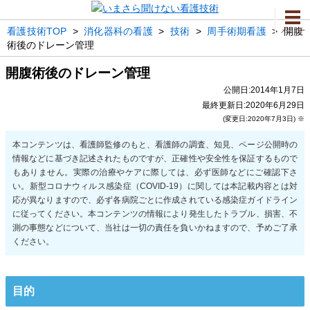
看護技術TOP
>
消化器科の看護
>
技術
>
周手術期看護
>
開腹
メニュー
術後のドレーン管理
開腹術後のドレーン管理
公開日:2014年1月7日
最終更新日:2020年6月29日
(変更日:2020年7月3日) ※
目的