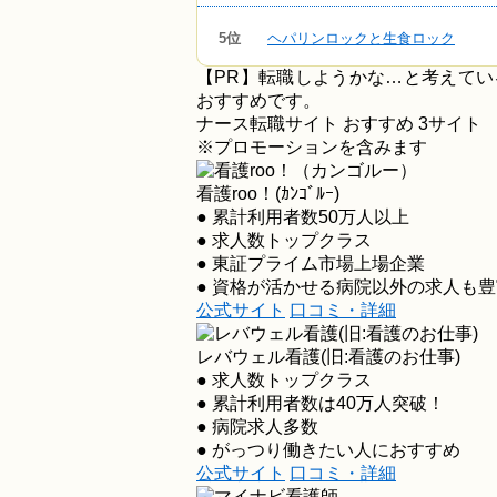
5位
ヘパリンロックと生食ロック
【PR】転職しようかな…と考えて
おすすめです。
ナース転職サイト おすすめ
3
サイト
※プロモーションを含みます
看護roo！(ｶﾝｺﾞﾙｰ)
● 累計利用者数50万人以上
● 求人数トップクラス
● 東証プライム市場上場企業
● 資格が活かせる病院以外の求人も豊
公式サイト
口コミ・詳細
レバウェル看護
(旧:看護のお仕事)
● 求人数トップクラス
● 累計利用者数は40万人突破！
● 病院求人多数
● がっつり働きたい人におすすめ
公式サイト
口コミ・詳細