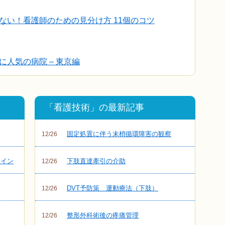
ない！看護師のための見分け方 11個のコツ
人気の病院 – 東京編
「看護技術」の最新記事
固定処置に伴う末梢循環障害の観察
12/26
サイン
下肢直達牽引の介助
12/26
DVT予防策 運動療法（下肢）
12/26
整形外科術後の疼痛管理
12/26