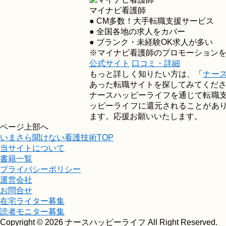
マイナビ看護師
● CM多数！大手転職支援サービス
● 全国各地の求人をカバー
● ブランク・未経験OK求人が多い
※マイナビ看護師のプロモーション
公式サイト
口コミ・詳細
もっと詳しく知りたい方は、「
ナー
あった転職サイトを探してみてくだ
ナースハッピーライフを通じて転職
ッピーライフに還元されることがあ
ます。応援お願いいたします。
ページ上部へ
いまさら聞けない看護技術TOP
当サイトについて
書籍一覧
プライバシーポリシー
運営会社
お問合せ
在宅ライター募集
読者モニター募集
Copyright © 2026 ナースハッピーライフ All Right Reserved.