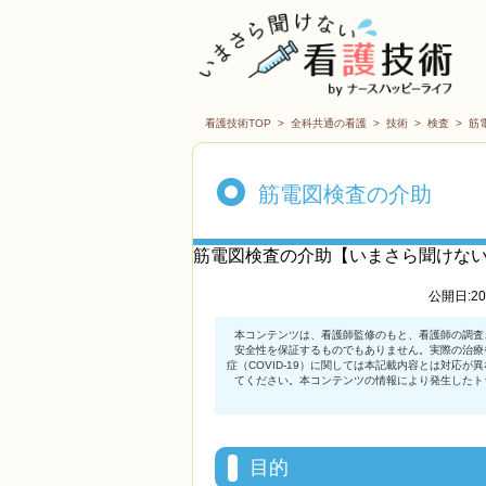
看護技術TOP
>
全科共通の看護
>
技術
>
検査
>
筋
筋電図検査の介助
筋電図検査の介助【いまさら聞けな
公開日:2
目的