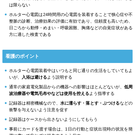
は限らない
ホルター心電図は24時間用の心電図を装着することで狭心症や不
整脈の診断、治療効果の評価に有効であり、信頼度も高いため、
日ごろから動悸・めまい・呼吸困難、胸痛などの自覚症状がある
方に適した検査である
看護のポイント
ホルター心電図装着中はいつもと同じ通りの生活をしていてもよ
いが、
入浴は避ける
よう説明する
通常の家庭電化製品からの機器への影響はほとんどないが、
低周
波治療器や電気毛布やなどは使用を控える
よう指導する
記録器は精密機械なので、
水に濡らす・落とす・ぶつける
などの
衝撃を与えないよう注意を促す
記録器はケースから出さないようにしてもらう
事前にカードを渡す場合は、1日の行動と症状出現時の状況を簡