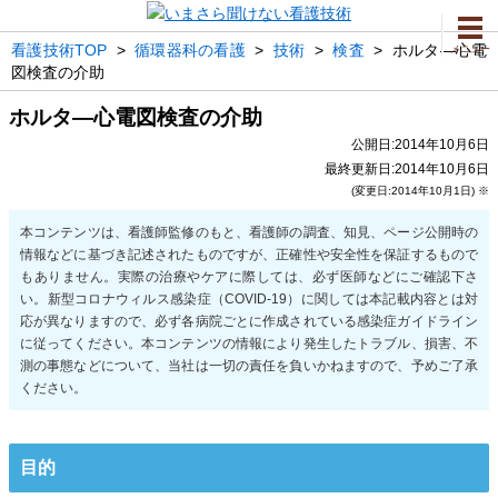
看護技術TOP
>
循環器科の看護
>
技術
>
検査
>
ホルタ―心電
メニュー
図検査の介助
ホルタ―心電図検査の介助
公開日:2014年10月6日
最終更新日:2014年10月6日
(変更日:2014年10月1日) ※
目的