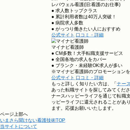
レバウェル看護
(旧:看護のお仕事)
● 求人数トップクラス
● 累計利用者数は40万人突破！
● 病院求人多数
● がっつり働きたい人におすすめ
公式サイト
口コミ・詳細
マイナビ看護師
● CM多数！大手転職支援サービス
● 全国各地の求人をカバー
● ブランク・未経験OK求人が多い
※マイナビ看護師のプロモーション
公式サイト
口コミ・詳細
もっと詳しく知りたい方は、「
ナー
あった転職サイトを探してみてくだ
ナースハッピーライフを通じて転職
ッピーライフに還元されることがあ
ます。応援お願いいたします。
ページ上部へ
いまさら聞けない看護技術TOP
当サイトについて