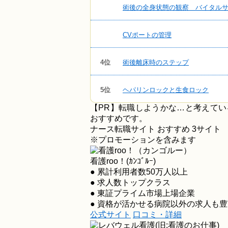
術後の全身状態の観察 バイタル
CVポートの管理
4位
術後離床時のステップ
5位
ヘパリンロックと生食ロック
【PR】転職しようかな…と考えて
おすすめです。
ナース転職サイト おすすめ
3
サイト
※プロモーションを含みます
看護roo！(ｶﾝｺﾞﾙｰ)
● 累計利用者数50万人以上
● 求人数トップクラス
● 東証プライム市場上場企業
● 資格が活かせる病院以外の求人も豊
公式サイト
口コミ・詳細