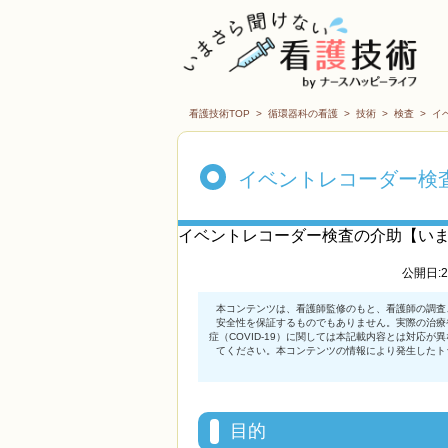
看護技術TOP
>
循環器科の看護
>
技術
>
検査
>
イ
イベントレコーダー検
イベントレコーダー検査の介助【い
公開日:2
目的