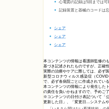
心電図の記録は5回までは可
記録装置と器械のコードは
シェア
シェア
シェア
本コンテンツの情報は看護師監修の
基づき記述されたものですが、正確
実際の治療やケアに際しては、必ず
新型コロナウィルス感染症（COVI
で、必ず各病院ごとに作成されてい
本コンテンツの情報により発生した
の責任を負いかねますので、予めご
※コンテンツの日付け表記ついて「
更新した日」、「変更日…システム
「いまさら聞けない看護技術」の