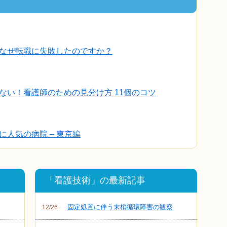
なぜ転職に失敗したのですか？
ない！看護師のための見分け方 11個のコツ
人気の病院 – 東京編
「看護技術」の最新記事
固定処置に伴う末梢循環障害の観察
12/26