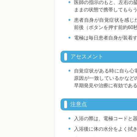
医師の指示のもと、左右の
ままの状態で携帯してもら
患者自身が自覚症状を感じ
前後（ボタンを押す前約60
電極は毎日患者自身が装着
アセスメント
自覚症状がある時に自ら心
原因が一致しているかなど
早期発見や治療に有効であ
注意点
入浴の際は、電極コードと
入浴後に体の水分をよく拭