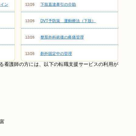
サイン
下肢直達牽引の介助
12/26
DVT予防策 運動療法（下肢）
12/26
整形外科術後の疼痛管理
12/26
創外固定中の管理
12/26
いる看護師の方には、以下の転職支援サービスの利用が
富