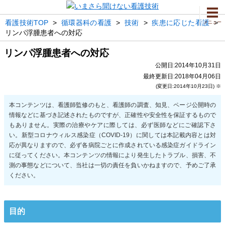
看護技術TOP
>
循環器科の看護
>
技術
>
疾患に応じた看護
>
メニュー
リンパ浮腫患者への対応
リンパ浮腫患者への対応
公開日:2014年10月31日
最終更新日:2018年04月06日
(変更日:2014年10月23日) ※
目的