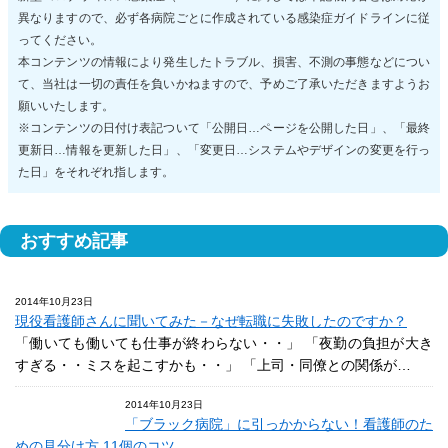
異なりますので、必ず各病院ごとに作成されている感染症ガイドラインに従
ってください。
本コンテンツの情報により発生したトラブル、損害、不測の事態などについ
て、当社は一切の責任を負いかねますので、予めご了承いただきますようお
願いいたします。
※コンテンツの日付け表記ついて「公開日…ページを公開した日」、「最終
更新日…情報を更新した日」、「変更日…システムやデザインの変更を行っ
た日」をそれぞれ指します。
おすすめ記事
2014年10月23日
現役看護師さんに聞いてみた－なぜ転職に失敗したのですか？
「働いても働いても仕事が終わらない・・」 「夜勤の負担が大き
すぎる・・ミスを起こすかも・・」 「上司・同僚との関係が…
2014年10月23日
「ブラック病院」に引っかからない！看護師のた
めの見分け方 11個のコツ