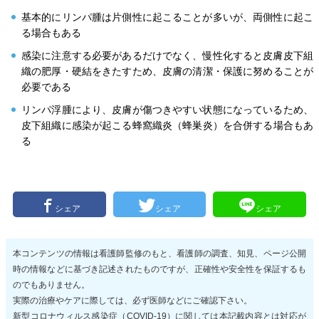
基本的にリンパ腫は片側性に起こることが多いが、両側性に起こ
る場合もある
感染に注意する必要があるだけでなく、慢性化すると皮膚皮下組
織の肥厚・硬結をきたすため、皮膚の清潔・保護に努めることが
必要である
リンパ浮腫により、皮膚が傷つきやすい状態になっているため、
皮下組織に感染が起こる蜂窩織炎（蜂巣炎）を合併する場合もあ
る
シェア
シェア
シェア
本コンテンツの情報は看護師監修のもと、看護師の調査、知見、ページ公開
時の情報などに基づき記述されたものですが、正確性や安全性を保証するも
のでもありません。
実際の治療やケアに際しては、必ず医師などにご確認下さい。
新型コロナウィルス感染症（COVID-19）に関しては本記載内容とは対応が