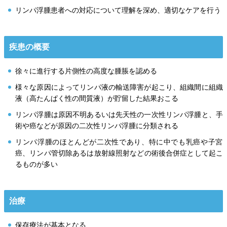
リンパ浮腫患者への対応について理解を深め、適切なケアを行う
疾患の概要
徐々に進行する片側性の高度な腫脹を認める
様々な原因によってリンパ液の輸送障害が起こり、組織間に組織
液（高たんぱく性の間質液）が貯留した結果おこる
リンパ浮腫は原因不明あるいは先天性の一次性リンパ浮腫と、手
術や癌などが原因の二次性リンパ浮腫に分類される
リンパ浮腫のほとんどが二次性であり、特に中でも乳癌や子宮
癌、リンパ管切除あるは放射線照射などの術後合併症として起こ
るものが多い
治療
保存療法が基本となる