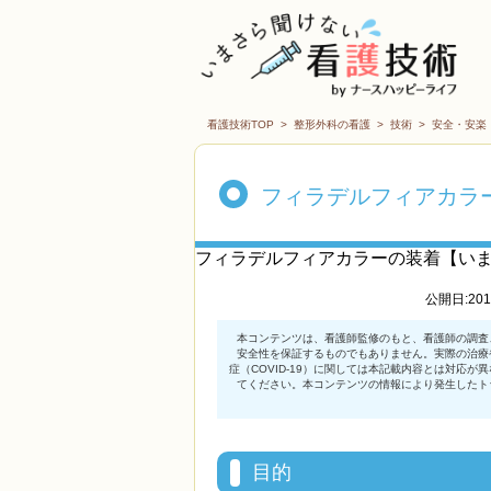
看護技術TOP
>
整形外科の看護
>
技術
>
安全・安楽
フィラデルフィアカラ
フィラデルフィアカラーの装着【い
公開日:20
目的