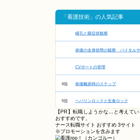
「看護技術」の人気記事
瞳孔と眼症状観察
術後の全身状態の観察 バイタル
CVポートの管理
4位
術後離床時のステップ
5位
ヘパリンロックと生食ロック
【PR】転職しようかな…と考えて
おすすめです。
ナース転職サイト おすすめ
3
サイト
※プロモーションを含みます