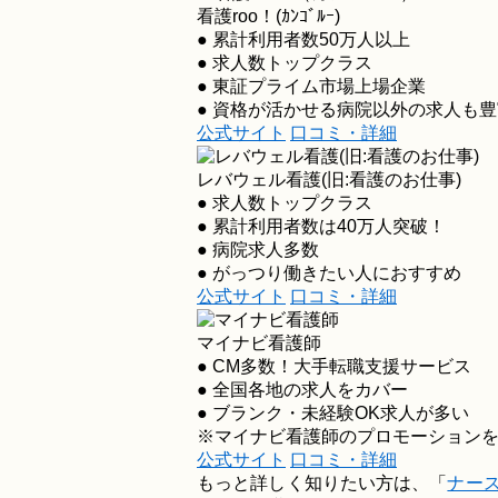
看護roo！(ｶﾝｺﾞﾙｰ)
● 累計利用者数50万人以上
● 求人数トップクラス
● 東証プライム市場上場企業
● 資格が活かせる病院以外の求人も豊
公式サイト
口コミ・詳細
レバウェル看護
(旧:看護のお仕事)
● 求人数トップクラス
● 累計利用者数は40万人突破！
● 病院求人多数
● がっつり働きたい人におすすめ
公式サイト
口コミ・詳細
マイナビ看護師
● CM多数！大手転職支援サービス
● 全国各地の求人をカバー
● ブランク・未経験OK求人が多い
※マイナビ看護師のプロモーション
公式サイト
口コミ・詳細
もっと詳しく知りたい方は、「
ナー