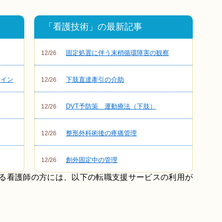
「看護技術」の最新記事
固定処置に伴う末梢循環障害の観察
12/26
サイン
下肢直達牽引の介助
12/26
DVT予防策 運動療法（下肢）
12/26
整形外科術後の疼痛管理
12/26
創外固定中の管理
12/26
いる看護師の方には、以下の転職支援サービスの利用が