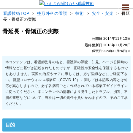
看護技術TOP
>
整形外科の看護
>
技術
>
安全・安楽
>
骨延
メニュー
長・骨矯正の実際
骨延長・骨矯正の実際
公開日:2014年11月13日
最終更新日:2018年11月28日
(変更日:2023年12月26日) ※
目的