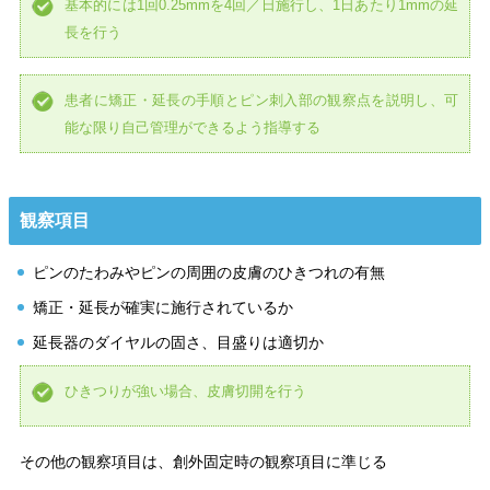
基本的には1回0.25mmを4回／日施行し、1日あたり1mmの延
長を行う
患者に矯正・延長の手順とピン刺入部の観察点を説明し、可
能な限り自己管理ができるよう指導する
観察項目
ピンのたわみやピンの周囲の皮膚のひきつれの有無
矯正・延長が確実に施行されているか
延長器のダイヤルの固さ、目盛りは適切か
ひきつりが強い場合、皮膚切開を行う
その他の観察項目は、創外固定時の観察項目に準じる