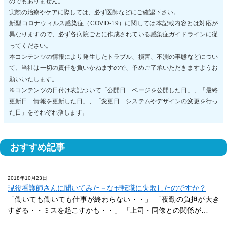
のでもありません。
実際の治療やケアに際しては、必ず医師などにご確認下さい。
新型コロナウィルス感染症（COVID-19）に関しては本記載内容とは対応が
異なりますので、必ず各病院ごとに作成されている感染症ガイドラインに従
ってください。
本コンテンツの情報により発生したトラブル、損害、不測の事態などについ
て、当社は一切の責任を負いかねますので、予めご了承いただきますようお
願いいたします。
※コンテンツの日付け表記ついて「公開日…ページを公開した日」、「最終
更新日…情報を更新した日」、「変更日…システムやデザインの変更を行っ
た日」をそれぞれ指します。
おすすめ記事
2018年10月23日
現役看護師さんに聞いてみた－なぜ転職に失敗したのですか？
「働いても働いても仕事が終わらない・・」 「夜勤の負担が大き
すぎる・・ミスを起こすかも・・」 「上司・同僚との関係が…