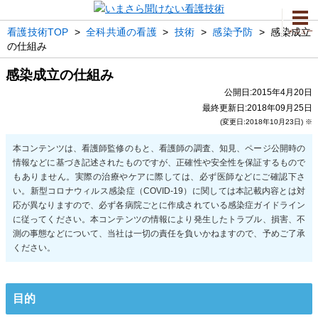
看護技術TOP
>
全科共通の看護
>
技術
>
感染予防
>
感染成立
メニュー
の仕組み
感染成立の仕組み
公開日:2015年4月20日
最終更新日:2018年09月25日
(変更日:2018年10月23日) ※
目的