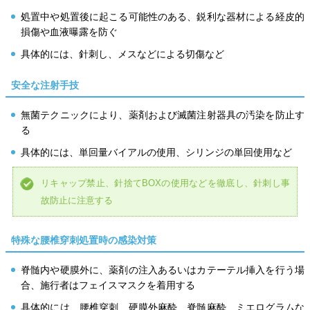
処置中や処置後に起こる可能性のある、鋭利な器材による経皮的
損傷や血液曝露を防ぐ
具体的には、針刺し、メスなどによる切傷など
安全な注射手技
無菌テクニックにより、薬剤および滅菌注射器具の汚染を防止す
る
具体的には、単回量バイアルの使用、シリンジの単回使用など
リキャップ禁止、針捨てBOXの使用などを徹底し、針刺し事
故防止に注意する
特殊な腰椎穿刺処置時の感染対策
脊髄内や硬膜外に、薬剤の注入あるいはカテーテル挿入を行う場
合、施行者はフェイスマスクを着用する
具体的には、腰椎穿刺、硬膜外麻酔、脊髄麻酔、ミエログラムな