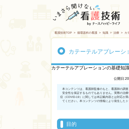
看護技術TOP
>
循環器科の看護
>
知識
>
治療
>
カ
カテーテルアブレーシ
カテーテルアブレーションの基礎知
公開日:2
目的