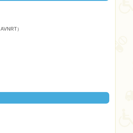
VNRT）