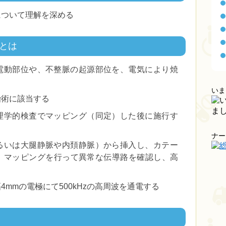
について理解を深める
とは
電動部位や、不整脈の起源部位を、電気により焼
いま
治術に該当する
理学的検査でマッピング（同定）した後に施行す
ナー
るいは大腿静脈や内頚静脈）から挿入し、カテー
、マッピングを行って異常な伝導路を確認し、高
mmの電極にて500kHzの高周波を通電する