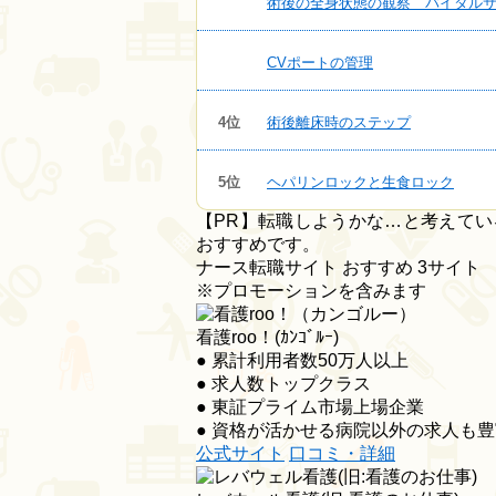
術後の全身状態の観察 バイタル
CVポートの管理
4位
術後離床時のステップ
5位
ヘパリンロックと生食ロック
【PR】転職しようかな…と考えて
おすすめです。
ナース転職サイト おすすめ
3
サイト
※プロモーションを含みます
看護roo！(ｶﾝｺﾞﾙｰ)
● 累計利用者数50万人以上
● 求人数トップクラス
● 東証プライム市場上場企業
● 資格が活かせる病院以外の求人も豊
公式サイト
口コミ・詳細