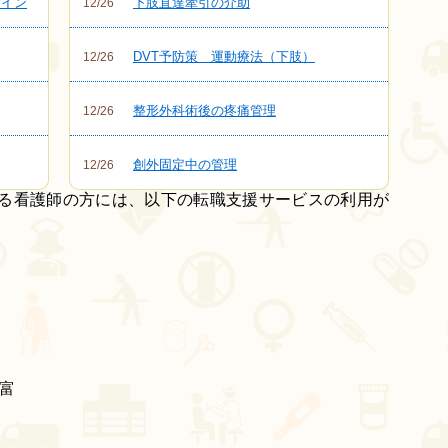
サイン
下肢直達牽引の介助
12/26
DVT予防策 運動療法（下肢）
12/26
整形外科術後の疼痛管理
12/26
創外固定中の管理
12/26
いる看護師の方には、以下の転職支援サービスの利用が
富