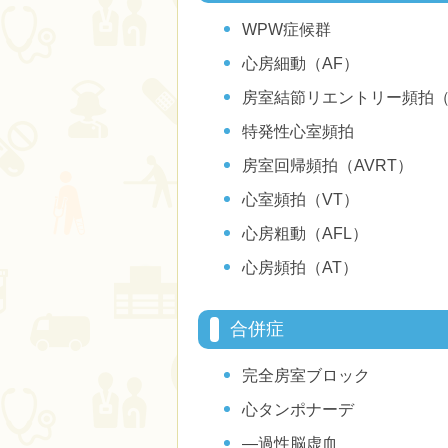
WPW症候群
心房細動（AF）
房室結節リエントリー頻拍（A
特発性心室頻拍
房室回帰頻拍（AVRT）
心室頻拍（VT）
心房粗動（AFL）
心房頻拍（AT）
合併症
完全房室ブロック
心タンポナーデ
―過性脳虚血