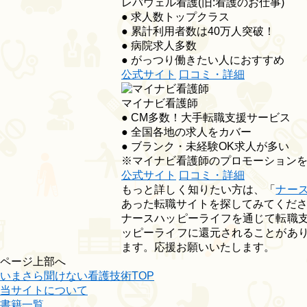
レバウェル看護
(旧:看護のお仕事)
● 求人数トップクラス
● 累計利用者数は40万人突破！
● 病院求人多数
● がっつり働きたい人におすすめ
公式サイト
口コミ・詳細
マイナビ看護師
● CM多数！大手転職支援サービス
● 全国各地の求人をカバー
● ブランク・未経験OK求人が多い
※マイナビ看護師のプロモーション
公式サイト
口コミ・詳細
もっと詳しく知りたい方は、「
ナー
あった転職サイトを探してみてくだ
ナースハッピーライフを通じて転職
ッピーライフに還元されることがあ
ます。応援お願いいたします。
ページ上部へ
いまさら聞けない看護技術TOP
当サイトについて
書籍一覧