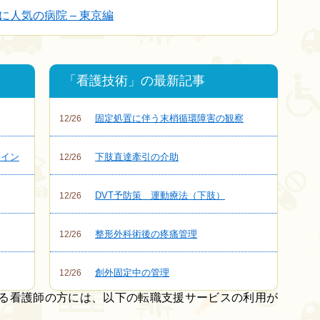
人気の病院 – 東京編
「看護技術」の最新記事
固定処置に伴う末梢循環障害の観察
12/26
サイン
下肢直達牽引の介助
12/26
DVT予防策 運動療法（下肢）
12/26
整形外科術後の疼痛管理
12/26
創外固定中の管理
12/26
いる看護師の方には、以下の転職支援サービスの利用が