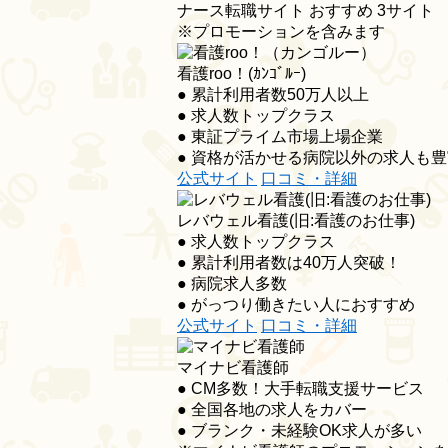
ナース転職サイト おすすめ
3
サイト
※プロモーションを含みます
看護roo！(ｶﾝｺﾞﾙｰ)
● 累計利用者数50万人以上
● 求人数トップクラス
● 東証プライム市場上場企業
● 資格が活かせる病院以外の求人も豊
公式サイト
口コミ・詳細
レバウェル看護
(旧:看護のお仕事)
● 求人数トップクラス
● 累計利用者数は40万人突破！
● 病院求人多数
● がっつり働きたい人におすすめ
公式サイト
口コミ・詳細
マイナビ看護師
● CM多数！大手転職支援サービス
● 全国各地の求人をカバー
● ブランク・未経験OK求人が多い