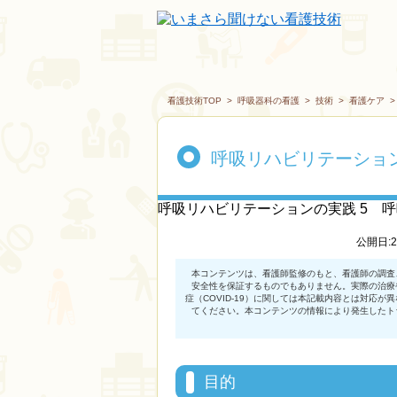
看護技術TOP
>
呼吸器科の看護
>
技術
>
看護ケア
呼吸リハビリテーショ
呼吸リハビリテーションの実践 5 
公開日:2
目的