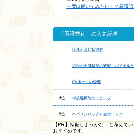
一度は働いてみたい！？看護師に
「看護技術」の人気記事
瞳孔と眼症状観察
術後の全身状態の観察 バイタル
CVポートの管理
4位
術後離床時のステップ
5位
ヘパリンロックと生食ロック
【PR】転職しようかな…と考えて
おすすめです。