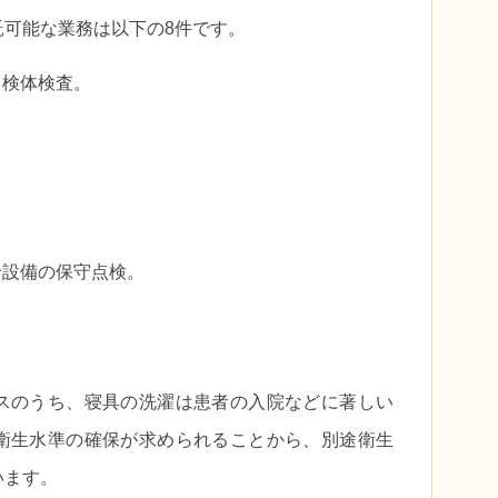
託可能な業務は以下の8件です。
う検体検査。
給設備の保守点検。
スのうち、寝具の洗濯は患者の入院などに著しい
衛生水準の確保が求められることから、別途衛生
います。