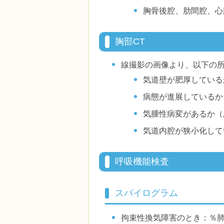
胸骨後腔、肋間腔、心
胸部CT
線撮影の画像より、以下の
気道壁が肥厚している
病態が進展しているか
気腫性病変があるか（
気道内腔が狭小化して
呼吸機能検査
スパイログラム
拘束性換気障害のとき：％肺