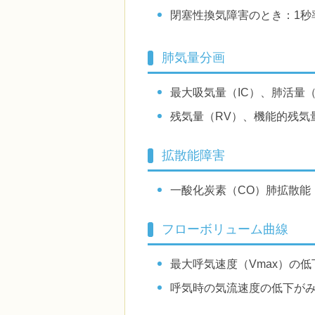
閉塞性換気障害のとき：1秒
肺気量分画
最大吸気量（IC）、肺活量
残気量（RV）、機能的残気
拡散能障害
一酸化炭素（CO）肺拡散能（
フローボリューム曲線
最大呼気速度（Vmax）の
呼気時の気流速度の低下が