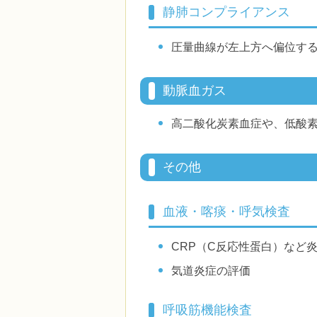
静肺コンプライアンス
圧量曲線が左上方へ偏位す
動脈血ガス
高二酸化炭素血症や、低酸
その他
血液・喀痰・呼気検査
CRP（C反応性蛋白）など
気道炎症の評価
呼吸筋機能検査