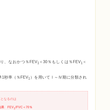
り、なおかつ％FEV
＜30％もしくは％FEV
＜
1
1
1秒率（％FEV
）を用いてⅠ～Ⅳ期に分類され
1
要となるのは
果 FEV
/FVC＜70％
1