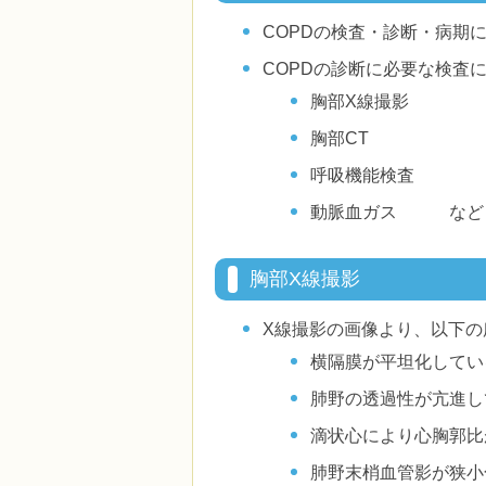
COPDの検査・診断・病期
COPDの診断に必要な検査
胸部X線撮影
胸部CT
呼吸機能検査
動脈血ガス など
胸部X線撮影
X線撮影の画像より、以下の
横隔膜が平坦化してい
肺野の透過性が亢進し
滴状心により心胸郭比
肺野末梢血管影が狭小