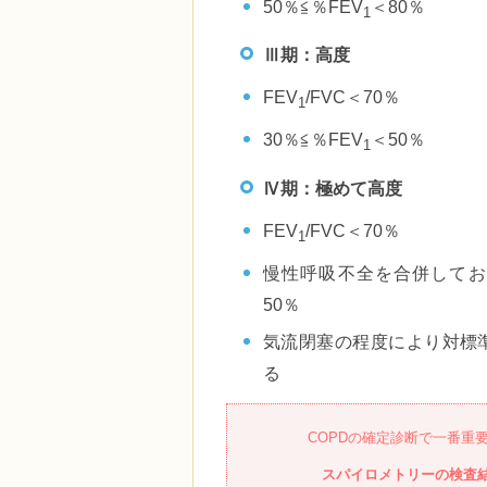
50％≦％FEV
＜80％
1
Ⅲ期：高度
FEV
/FVC＜70％
1
30％≦％FEV
＜50％
1
Ⅳ期：極めて高度
FEV
/FVC＜70％
1
慢性呼吸不全を合併してお
50％
気流閉塞の程度により対標準
る
COPDの確定診断で一番重
スパイロメトリーの検査結