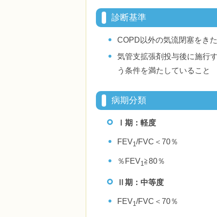
診断基準
COPD以外の気流閉塞をき
気管支拡張剤投与後に施行
う条件を満たしていること
病期分類
Ⅰ期：軽度
FEV
/FVC＜70％
1
％FEV
≧80％
1
Ⅱ期：中等度
FEV
/FVC＜70％
1