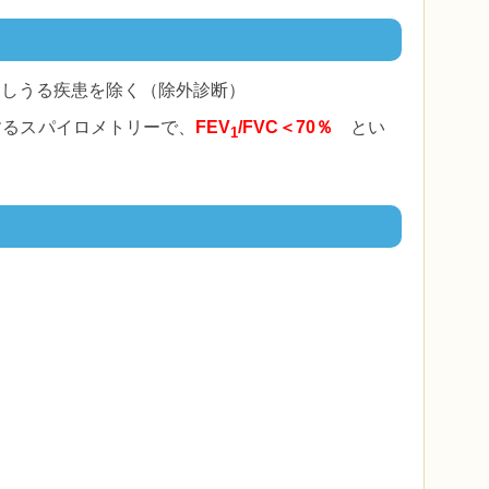
たしうる疾患を除く（除外診断）
するスパイロメトリーで、
FEV
/FVC＜70％
とい
1