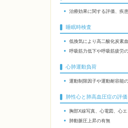
治療効果に関する評価、疾
睡眠時検査
低換気により高二酸化炭素
呼吸筋力低下や呼吸筋疲労
心肺運動負荷
運動制限因子や運動耐容能
肺性心と肺高血圧症の評価
胸部X線写真、心電図、心
肺動脈圧上昇の有無