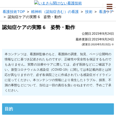
看護技術TOP
>
精神科（認知症含む）の看護
>
技術
>
看護ケア
メニュー
>
認知症ケアの実際 6 姿勢・動作
認知症ケアの実際 6 姿勢・動作
公開日:2015年9月24日
最終更新日:2015年9月24日
(変更日:2020年5月15日) ※
目的