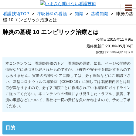
看護技術TOP
>
呼吸器科の看護
>
知識
>
基礎知識
>
肺炎の基
メニュー
礎 10 エンピリック治療とは
肺炎の基礎 10 エンピリック治療とは
公開日:2015年11月9日
最終更新日:2018年05月06日
(変更日:2023年4月18日) ※
目的