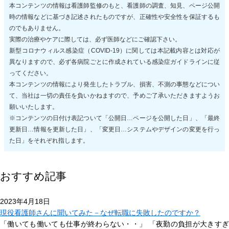
本コンテンツの情報は看護師監修のもと、看護師の調査、知見、ページ公開
時の情報などに基づき記述されたものですが、正確性や安全性を保証するも
のでもありません。
実際の治療やケアに際しては、必ず医師などにご確認下さい。
新型コロナウィルス感染症（COVID-19）に関しては本記載内容とは対応が
異なりますので、必ず各病院ごとに作成されている感染症ガイドラインに従
ってください。
本コンテンツの情報により発生したトラブル、損害、不測の事態などについ
て、当社は一切の責任を負いかねますので、予めご了承いただきますようお
願いいたします。
※コンテンツの日付け表記ついて「公開日…ページを公開した日」、「最終
更新日…情報を更新した日」、「変更日…システムやデザインの変更を行っ
た日」をそれぞれ指します。
おすすめ記事
2023年4月18日
現役看護師さんに聞いてみた－なぜ転職に失敗したのですか？
「働いても働いても仕事が終わらない・・」 「夜勤の負担が大きすぎ