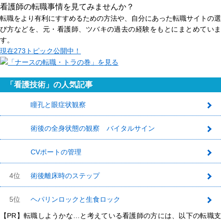
看護師の転職事情を見てみませんか？
転職をより有利にすすめるための方法や、自分にあった転職サイトの選
び方などを、元・看護師、ツバキの過去の経験をもとにまとめていま
す。
現在
273トピック
公開中！
「看護技術」の人気記事
瞳孔と眼症状観察
1
術後の全身状態の観察 バイタルサイン
2
CVポートの管理
3
4位
術後離床時のステップ
5位
ヘパリンロックと生食ロック
【PR】転職しようかな…と考えている看護師の方には、以下の転職支