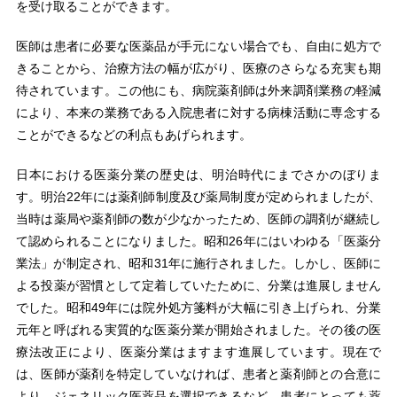
を受け取ることができます。
医師は患者に必要な医薬品が手元にない場合でも、自由に処方で
きることから、治療方法の幅が広がり、医療のさらなる充実も期
待されています。この他にも、病院薬剤師は外来調剤業務の軽減
により、本来の業務である入院患者に対する病棟活動に専念する
ことができるなどの利点もあげられます。
日本における医薬分業の歴史は、明治時代にまでさかのぼりま
す。明治22年には薬剤師制度及び薬局制度が定められましたが、
当時は薬局や薬剤師の数が少なかったため、医師の調剤が継続し
て認められることになりました。昭和26年にはいわゆる「医薬分
業法」が制定され、昭和31年に施行されました。しかし、医師に
よる投薬が習慣として定着していたために、分業は進展しません
でした。昭和49年には院外処方箋料が大幅に引き上げられ、分業
元年と呼ばれる実質的な医薬分業が開始されました。その後の医
療法改正により、医薬分業はますます進展しています。現在で
は、医師が薬剤を特定していなければ、患者と薬剤師との合意に
より、ジェネリック医薬品を選択できるなど、患者にとっても薬