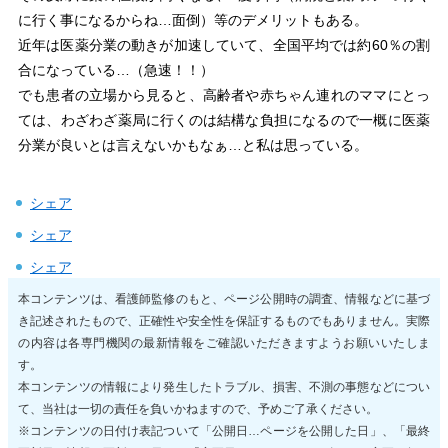
に行く事になるからね…面倒）等のデメリットもある。
近年は医薬分業の動きが加速していて、全国平均では約60％の割
合になっている…（急速！！）
でも患者の立場から見ると、高齢者や赤ちゃん連れのママにとっ
ては、わざわざ薬局に行くのは結構な負担になるので一概に医薬
分業が良いとは言えないかもなぁ…と私は思っている。
シェア
シェア
シェア
本コンテンツは、看護師監修のもと、ページ公開時の調査、情報などに基づ
き記述されたもので、正確性や安全性を保証するものでもありません。実際
の内容は各専門機関の最新情報をご確認いただきますようお願いいたしま
す。
本コンテンツの情報により発生したトラブル、損害、不測の事態などについ
て、当社は一切の責任を負いかねますので、予めご了承ください。
※コンテンツの日付け表記ついて「公開日…ページを公開した日」、「最終