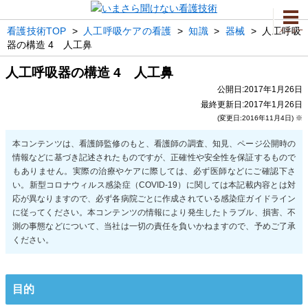
看護技術TOP
>
人工呼吸ケアの看護
>
知識
>
器械
>
人工呼吸
メニュー
器の構造 4 人工鼻
人工呼吸器の構造 4 人工鼻
公開日:2017年1月26日
最終更新日:2017年1月26日
(変更日:2016年11月4日) ※
目的