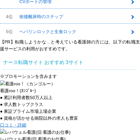
CVポートの管理
3
4位
術後離床時のステップ
5位
ヘパリンロックと生食ロック
【PR】転職しようかな…と考えている看護師の方には、以下の転職支
援サービスの利用がおすすめです。
ナース転職サイト おすすめ
3
サイト
※プロモーションを含みます
看護roo！(ｶﾝｺﾞﾙｰ)
● 累計利用者数50万人以上
● 求人数トップクラス
● 東証プライム市場上場企業
● 資格が活かせる病院以外の求人も豊富
口コミ・詳細
レバウェル看護(旧:看護のお仕事)