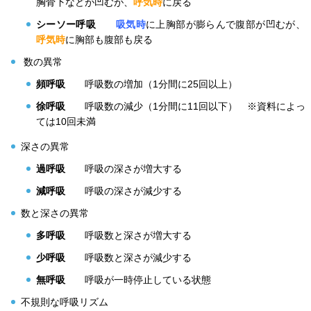
胸骨下などが凹むが、
呼気時
に戻る
シーソー呼吸
吸気時
に上胸部が膨らんで腹部が凹むが、
呼気時
に胸部も腹部も戻る
数の異常
頻呼吸
呼吸数の増加（1分間に25回以上）
徐呼吸
呼吸数の減少（1分間に11回以下） ※資料によっ
ては10回未満
深さの異常
過呼吸
呼吸の深さが増大する
減呼吸
呼吸の深さが減少する
数と深さの異常
多呼吸
呼吸数と深さが増大する
少呼吸
呼吸数と深さが減少する
無呼吸
呼吸が一時停止している状態
不規則な呼吸リズム