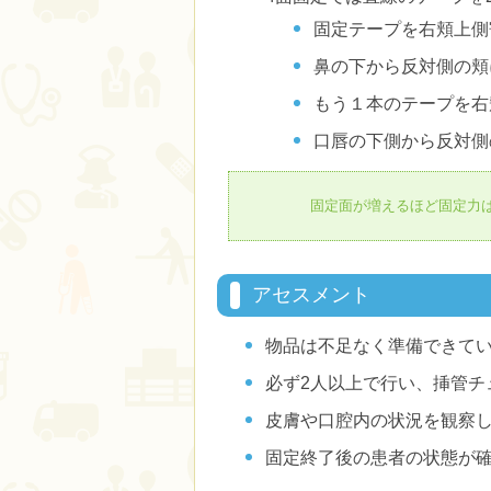
固定テープを右頬上側
鼻の下から反対側の頬
もう１本のテープを右
口唇の下側から反対側
固定面が増えるほど固定力
アセスメント
物品は不足なく準備できて
必ず2人以上で行い、挿管チ
皮膚や口腔内の状況を観察
固定終了後の患者の状態が