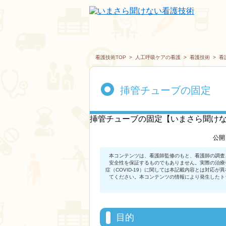
看護技術TOP
>
人工呼吸ケアの看護
>
看護技術
>
看
挿管チューブの固定
挿管チューブの固定【いまさら聞け
公開
目的