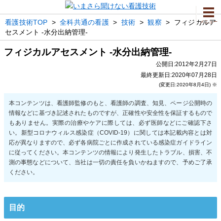
看護技術TOP
>
全科共通の看護
>
技術
>
観察
>
フィジカルア
メニュー
セスメント -水分出納管理-
フィジカルアセスメント -水分出納管理-
公開日:2012年2月27日
最終更新日:2020年07月28日
(変更日:2020年8月4日) ※
目的