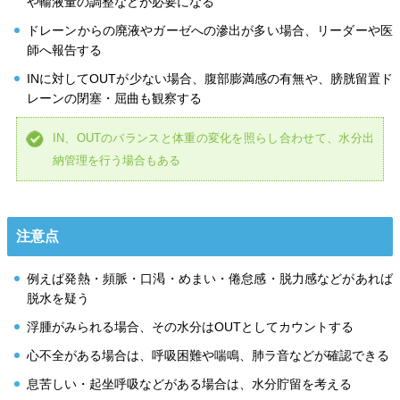
や輸液量の調整などが必要になる
ドレーンからの廃液やガーゼへの滲出が多い場合、リーダーや医
師へ報告する
INに対してOUTが少ない場合、腹部膨満感の有無や、膀胱留置ド
レーンの閉塞・屈曲も観察する
IN、OUTのバランスと体重の変化を照らし合わせて、水分出
納管理を行う場合もある
注意点
例えば発熱・頻脈・口渇・めまい・倦怠感・脱力感などがあれば
脱水を疑う
浮腫がみられる場合、その水分はOUTとしてカウントする
心不全がある場合は、呼吸困難や喘鳴、肺ラ音などが確認できる
息苦しい・起坐呼吸などがある場合は、水分貯留を考える