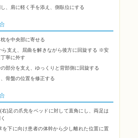
倒し、肩に軽く手を添え、側臥位にする
合
、枕を中央部に寄せる
から支え、屈曲を解きながら後方に回旋する ※安
は丁寧に外す
骨の部分を支え、ゆっくりと背部側に回旋する
う、骨盤の位置を修正する
合
左(右)足の爪先をベッドに対して直角にし、両足は
開く
掌を下に向け患者の体幹から少し離れた位置に置