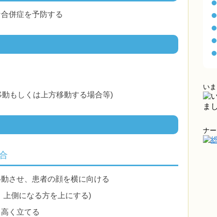
な合併症を予防する
いま
移動もしくは上方移動する場合等)
ナー
合
移動させ、患者の顔を横に向ける
、上側になる方を上にする)
、高く立てる