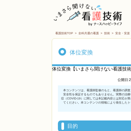
看護技術TOP
>
全科共通の看護
>
技術
>
安全・安楽
体位変換
体位変換【いまさら聞けない看護技
公開日:2
目的