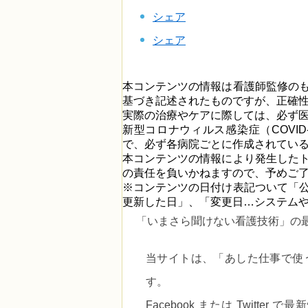
シェア
シェア
本コンテンツの情報は看護師監修の
基づき記述されたものですが、正確
実際の治療やケアに際しては、必ず
新型コロナウィルス感染症（COVI
で、必ず各病院ごとに作成されてい
本コンテンツの情報により発生した
の責任を負いかねますので、予めご
※コンテンツの日付け表記ついて「
更新した日」、「変更日…システム
「いまさら聞けない看護技術」の
当サイトは、
「あした仕事で使
す。
Facebook または Twitt