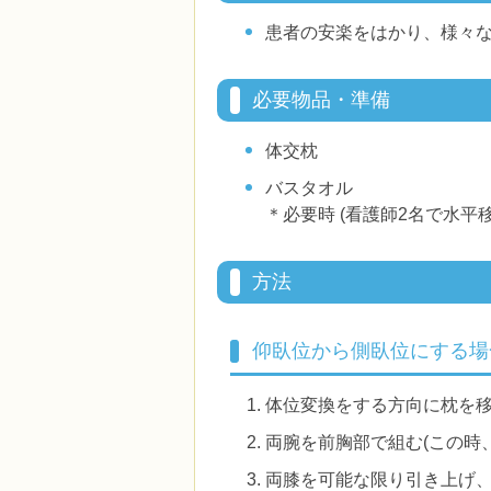
患者の安楽をはかり、様々
必要物品・準備
体交枕
バスタオル
＊必要時 (看護師2名で水平
方法
仰臥位から側臥位にする場
体位変換をする方向に枕を
両腕を前胸部で組む(この時
両膝を可能な限り引き上げ