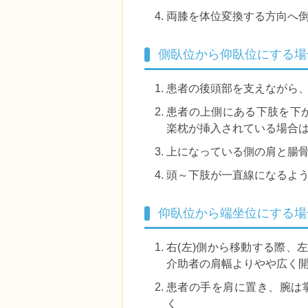
両膝を体位変換する方向へ
側臥位から仰臥位にする場
患者の後頭部を支えながら
患者の上側にある下肢を下
楽枕が挿入されている場合
上になっている側の肩と腸
頭～下肢が一直線になるよ
仰臥位から端坐位にする場
右(左)側から移動する際、
介助者の肩幅よりやや広く
患者の手を肩に置き、腕は
く