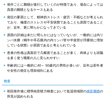
発作ごとに難聴が進行していくのが特徴であり、場合によっては
高度の難聴となるケースもある
発症の要因として、精神的ストレス・疲労・不眠などが考えられ
ており、極度のストレスや不安状態であることも原因であること
が、近年、更に明らかになってきている
原因の詳細は未だに明らかにはなっていないが、一般的には内リ
ンパ水腫（蝸牛や耳石膜内の内リンパ管や半規管が浮腫状に増加
している状態）が原因であると考えられている
患者の性格は真面目で几帳面であることが多く、肉体よりも頭脳
を多く使う職業の人に見られやすい
年齢的には一般的に40～ 50歳代の男性が多いが、近年は若年者
や女性の発症も増加傾向にある
検査
初回発作後に標準純音聴力検査において低温領域部の
感音難聴
の
所見が認められる