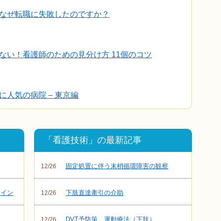
なぜ転職に失敗したのですか？
ない！看護師のための見分け方 11個のコツ
人気の病院 – 東京編
「看護技術」の最新記事
固定処置に伴う末梢循環障害の観察
12/26
サイン
下肢直達牽引の介助
12/26
DVT予防策 運動療法（下肢）
12/26