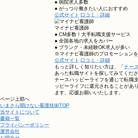
● 病院求人多数
● がっつり働きたい人におすすめ
公式サイト
口コミ・詳細
マイナビ看護師
● CM多数！大手転職支援サービス
● 全国各地の求人をカバー
● ブランク・未経験OK求人が多い
※マイナビ看護師のプロモーション
公式サイト
口コミ・詳細
もっと詳しく知りたい方は、「
ナー
あった転職サイトを探してみてくだ
ナースハッピーライフを通じて転職
ッピーライフに還元されることがあ
ます。応援お願いいたします。
ページ上部へ
いまさら聞けない看護技術TOP
当サイトについて
書籍一覧
プライバシーポリシー
運営会社
お問合せ