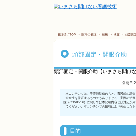
看護技術TOP
>
眼科の看護
>
技術
>
検査
>
頭部固
頭部固定・開眼介助
頭部固定・開眼介助【いまさら聞け
公開日:2
目的