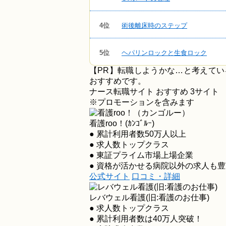
4位
術後離床時のステップ
5位
ヘパリンロックと生食ロック
【PR】転職しようかな…と考えて
おすすめです。
ナース転職サイト おすすめ
3
サイト
※プロモーションを含みます
看護roo！(ｶﾝｺﾞﾙｰ)
● 累計利用者数50万人以上
● 求人数トップクラス
● 東証プライム市場上場企業
● 資格が活かせる病院以外の求人も豊
公式サイト
口コミ・詳細
レバウェル看護
(旧:看護のお仕事)
● 求人数トップクラス
● 累計利用者数は40万人突破！