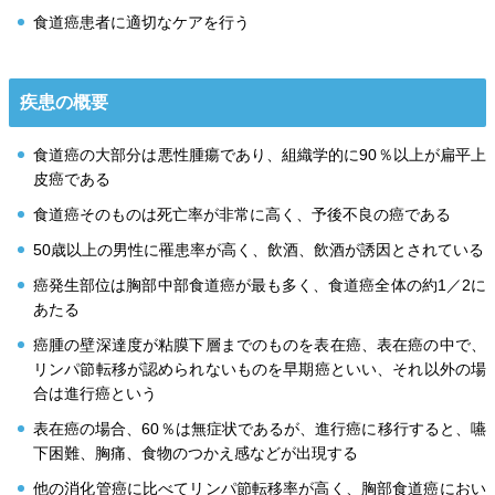
食道癌患者に適切なケアを行う
疾患の概要
食道癌の大部分は悪性腫瘍であり、組織学的に90％以上が扁平上
皮癌である
食道癌そのものは死亡率が非常に高く、予後不良の癌である
50歳以上の男性に罹患率が高く、飲酒、飲酒が誘因とされている
癌発生部位は胸部中部食道癌が最も多く、食道癌全体の約1／2に
あたる
癌腫の壁深達度が粘膜下層までのものを表在癌、表在癌の中で、
リンパ節転移が認められないものを早期癌といい、それ以外の場
合は進行癌という
表在癌の場合、60％は無症状であるが、進行癌に移行すると、嚥
下困難、胸痛、食物のつかえ感などが出現する
他の消化管癌に比べてリンパ節転移率が高く、胸部食道癌におい