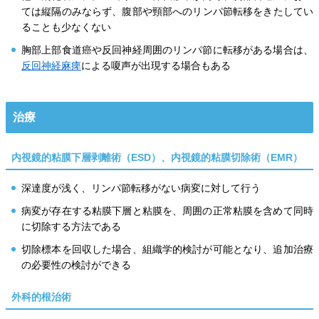
ては縦隔のみならず、腹部や頸部へのリンパ節転移をきたしてい
ることも少なくない
胸部上部食道癌や反回神経周囲のリンパ節に転移がある場合は、
反回神経麻痺
による嗄声が出現する場合もある
治療
内視鏡的粘膜下層剥離術（ESD）、内視鏡的粘膜切除術（EMR）
深達度が浅く、リンパ節転移がない病変に対して行う
病変が存在する粘膜下層と粘膜を、周囲の正常粘膜を含めて同時
に切除する方法である
切除標本を回収した場合、組織学的検討が可能となり、追加治療
の必要性の検討ができる
外科的根治術