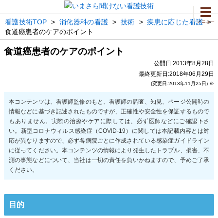
看護技術TOP
>
消化器科の看護
>
技術
>
疾患に応じた看護
>
メニュー
食道癌患者のケアのポイント
食道癌患者のケアのポイント
公開日:2013年8月28日
最終更新日:2018年06月29日
(変更日:2013年11月25日) ※
目的