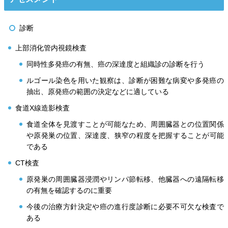
診断
上部消化管内視鏡検査
同時性多発癌の有無、癌の深達度と組織診の診断を行う
ルゴール染色を用いた観察は、診断が困難な病変や多発癌の
抽出、原発癌の範囲の決定などに適している
食道X線造影検査
食道全体を見渡すことが可能なため、周囲臓器との位置関係
や原発巣の位置、深達度、狭窄の程度を把握することが可能
である
CT検査
原発巣の周囲臓器浸潤やリンパ節転移、他臓器への遠隔転移
の有無を確認するのに重要
今後の治療方針決定や癌の進行度診断に必要不可欠な検査で
ある