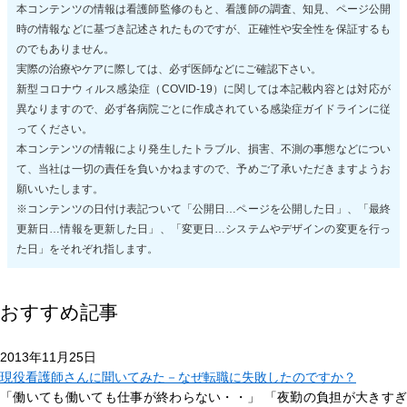
本コンテンツの情報は看護師監修のもと、看護師の調査、知見、ページ公開
時の情報などに基づき記述されたものですが、正確性や安全性を保証するも
のでもありません。
実際の治療やケアに際しては、必ず医師などにご確認下さい。
新型コロナウィルス感染症（COVID-19）に関しては本記載内容とは対応が
異なりますので、必ず各病院ごとに作成されている感染症ガイドラインに従
ってください。
本コンテンツの情報により発生したトラブル、損害、不測の事態などについ
て、当社は一切の責任を負いかねますので、予めご了承いただきますようお
願いいたします。
※コンテンツの日付け表記ついて「公開日…ページを公開した日」、「最終
更新日…情報を更新した日」、「変更日…システムやデザインの変更を行っ
た日」をそれぞれ指します。
おすすめ記事
2013年11月25日
現役看護師さんに聞いてみた－なぜ転職に失敗したのですか？
「働いても働いても仕事が終わらない・・」 「夜勤の負担が大きすぎ