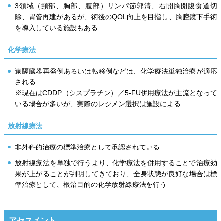
3領域（頸部、胸部、腹部）リンパ節郭清、右開胸開腹食道切
除、胃管再建があるが、術後のQOL向上を目指し、胸腔鏡下手術
を導入している施設もある
化学療法
遠隔臓器再発例あるいは転移例などは、化学療法単独治療が適応
される
※現在はCDDP（シスプラチン）／5-FU併用療法が主流となって
いる場合が多いが、実際のレジメン選択は施設による
放射線療法
非外科的治療の標準治療として承認されている
放射線療法を単独で行うより、化学療法を併用することで治療効
果が上がることが判明してきており、全身状態が良好な場合は標
準治療として、根治目的の化学放射線療法を行う
アセスメント