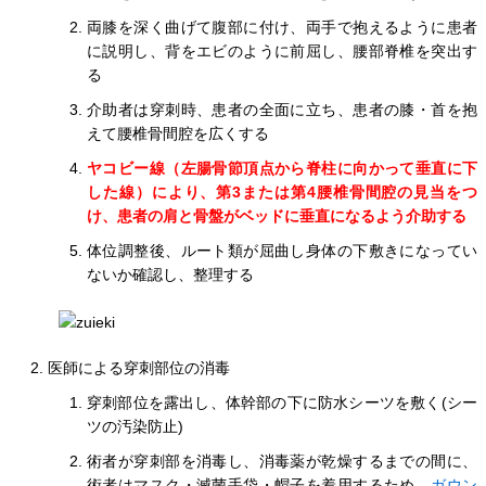
両膝を深く曲げて腹部に付け、両手で抱えるように患者
に説明し、背をエビのように前屈し、腰部脊椎を突出す
る
介助者は穿刺時、患者の全面に立ち、患者の膝・首を抱
えて腰椎骨間腔を広くする
ヤコビー線（左腸骨節頂点から脊柱に向かって垂直に下
した線）により、第3または第4腰椎骨間腔の見当をつ
け、患者の肩と骨盤がベッドに垂直になるよう介助する
体位調整後、ルート類が屈曲し身体の下敷きになってい
ないか確認し、整理する
医師による穿刺部位の消毒
穿刺部位を露出し、体幹部の下に防水シーツを敷く(シー
ツの汚染防止)
術者が穿刺部を消毒し、消毒薬が乾燥するまでの間に、
術者はマスク・滅菌手袋・帽子を着用するため、
ガウン