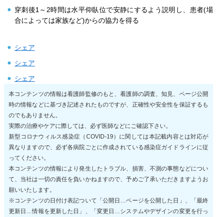
穿刺後1～2時間は水平仰臥位で安静にするよう説明し、患者(場
合によっては家族など)からの協力を得る
シェア
シェア
シェア
本コンテンツの情報は看護師監修のもと、看護師の調査、知見、ページ公開
時の情報などに基づき記述されたものですが、正確性や安全性を保証するも
のでもありません。
実際の治療やケアに際しては、必ず医師などにご確認下さい。
新型コロナウィルス感染症（COVID-19）に関しては本記載内容とは対応が
異なりますので、必ず各病院ごとに作成されている感染症ガイドラインに従
ってください。
本コンテンツの情報により発生したトラブル、損害、不測の事態などについ
て、当社は一切の責任を負いかねますので、予めご了承いただきますようお
願いいたします。
※コンテンツの日付け表記ついて「公開日…ページを公開した日」、「最終
更新日…情報を更新した日」、「変更日…システムやデザインの変更を行っ