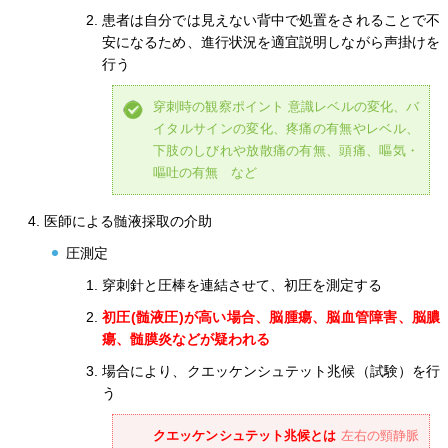
患者は自分では見えない背中で処置をされることで不
安になるため、進行状況を適宜説明しながら声掛けを
行う
穿刺時の観察ポイント 意識レベルの変化、バ
イタルサインの変化、疼痛の有無やレベル、
下肢のしびれや放散痛の有無、頭痛、嘔気・
嘔吐の有無 など
医師による髄液採取の介助
圧測定
穿刺針と圧棒を連結させて、初圧を測定する
初圧(髄液圧)が高い場合、脳腫瘍、脳血管障害、脳膿
瘍、髄膜炎などが疑われる
場合により、クエッケンシュテット兆候（試験）を行
う
クエッケンシュテット兆候とは
左右の頸静脈