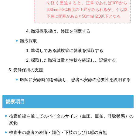
を軽く圧迫すると、正常であれば100から
300mmH2O程度の上昇がみられるが、くも膜
下腔に閉塞があると50mmH2O以下となる
髄液採取後は、終圧を測定する
髄液採取
準備してある試験管に髄液を採取する
採取した髄液は量と性状を確認し、記録する
安静保持の支援
医師に安静時間を確認し、患者へ安静の必要性を説明する
観察項目
検査前後を通してのバイタルサイン（血圧、脈拍、呼吸状態）の
変化
検査中の患者の表情・顔色・下肢のしびれ感の有無