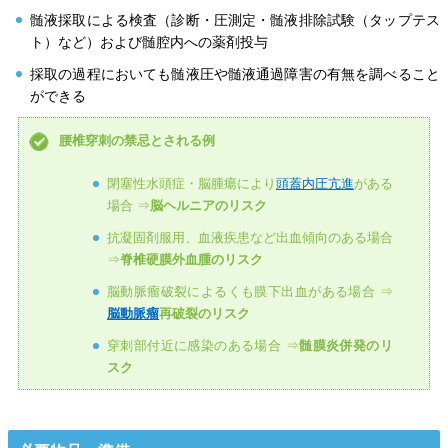
髄液採取による検査（診断・圧測定・髄液排除試験（タップテス
ト）など）および髄腔内への薬剤投与
採取の過程においても髄液圧や髄液通過障害の有無を調べること
ができる
腰椎穿刺の禁忌とされる例
閉塞性水頭症・脳腫瘍により
頭蓋内圧亢進
がある
場合 ⇒
脳ヘルニアのリスク
抗凝固剤服用、血液疾患など出血傾向のある場合
⇒
脊椎硬膜外血腫のリスク
脳動脈瘤破裂によるくも膜下出血がある場合 ⇒
脳動脈瘤
再破裂のリスク
穿刺部付近に感染のある場合 ⇒
髄膜炎併発のリ
スク