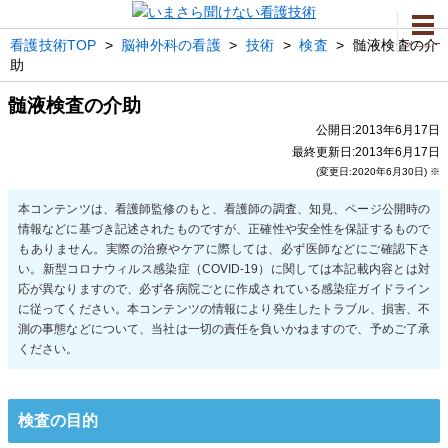
看護技術TOP
>
脳神外科の看護
>
技術
>
検査
>
髄液検査の介
メニュー
助
髄液検査の介助
公開日:2013年6月17日
最終更新日:2013年6月17日
(変更日:2020年6月30日) ※
検査の目的