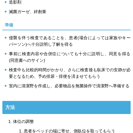
造影剤
滅菌ガーゼ、絆創膏
準備
侵襲を伴う検査であることを、患者(場合によっては家族やキー
パーソン)へ十分説明し了解を得る
事前に検査内容や合併症についても十分に説明し、同意を得る
(同意書へのサイン)
検査中も比較的時間がかかり、さらに検査後も臥床での安静が必
要となるため、予め排尿・排便を済ませてもらう
室内に清潔野を作成し、必要物品を無菌操作で清潔野へ準備する
方法
体位の調整
患者をベッドの端に寄せ、側臥位を取ってもらう