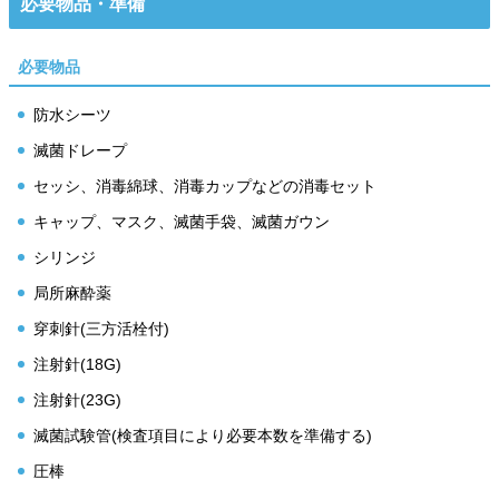
必要物品・準備
必要物品
防水シーツ
滅菌ドレープ
セッシ、消毒綿球、消毒カップなどの消毒セット
キャップ、マスク、滅菌手袋、滅菌ガウン
シリンジ
局所麻酔薬
穿刺針(三方活栓付)
注射針(18G)
注射針(23G)
滅菌試験管(検査項目により必要本数を準備する)
圧棒