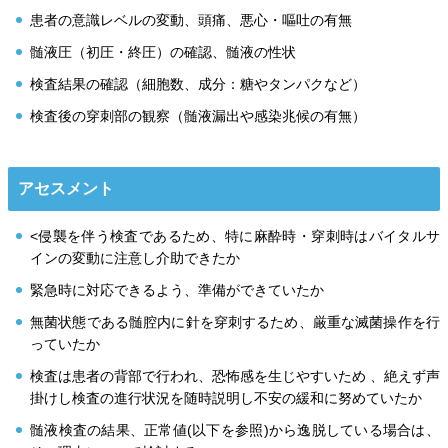
患者の意識レベルの変動、頭痛、悪心・嘔吐の有無
髄液圧（初圧・終圧）の確認、髄液の性状
検査結果の確認（細胞数、成分：糖やタンパクなど）
検査後の穿刺部の観察（髄液漏出や感染兆候の有無）
アセスメント
<侵襲を伴う検査であるため、特に麻酔時・穿刺時はバイタルサ
インの変動に注意し介助できたか
緊急時に対応できるよう、準備ができていたか
無菌状態である髄腔内に針を穿刺するため、厳重な滅菌操作を行
っていたか
検査は患者の背部で行われ、恐怖感を生じやすいため 、絶えず声
掛けし検査の進行状況を随時説明し不安の緩和に努めていたか
髄液検査の結果、正常値(以下を参照)から逸脱している場合は、