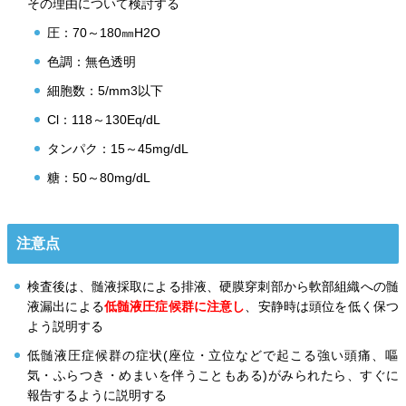
その理由について検討する
圧：70～180㎜H2O
色調：無色透明
細胞数：5/mm3以下
Cl：118～130Eq/dL
タンパク：15～45mg/dL
糖：50～80mg/dL
注意点
検査後は、髄液採取による排液、硬膜穿刺部から軟部組織への髄
液漏出による
低髄液圧症候群に注意し
、安静時は頭位を低く保つ
よう説明する
低髄液圧症候群の症状(座位・立位などで起こる強い頭痛、嘔
気・ふらつき・めまいを伴うこともある)がみられたら、すぐに
報告するように説明する