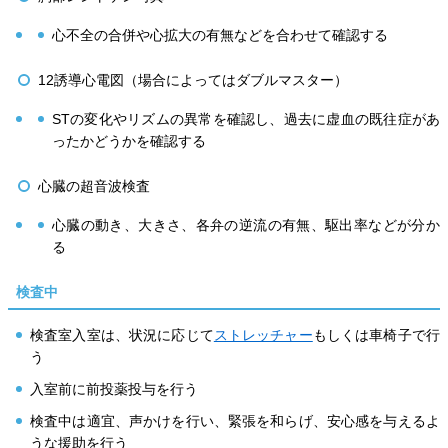
心不全の合併や心拡大の有無などを合わせて確認する
12誘導心電図（場合によってはダブルマスター）
STの変化やリズムの異常を確認し、過去に虚血の既往症があ
ったかどうかを確認する
心臓の超音波検査
心臓の動き、大きさ、各弁の逆流の有無、駆出率などが分か
る
検査中
検査室入室は、状況に応じて
ストレッチャー
もしくは車椅子で行
う
入室前に前投薬投与を行う
検査中は適宜、声かけを行い、緊張を和らげ、安心感を与えるよ
うな援助を行う