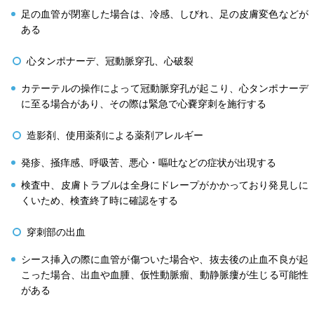
足の血管が閉塞した場合は、冷感、しびれ、足の皮膚変色などが
ある
心タンポナーデ、冠動脈穿孔、心破裂
カテーテルの操作によって冠動脈穿孔が起こり、心タンポナーデ
に至る場合があり、その際は緊急で心嚢穿刺を施行する
造影剤、使用薬剤による薬剤アレルギー
発疹、掻痒感、呼吸苦、悪心・嘔吐などの症状が出現する
検査中、皮膚トラブルは全身にドレープがかかっており発見しに
くいため、検査終了時に確認をする
穿刺部の出血
シース挿入の際に血管が傷ついた場合や、抜去後の止血不良が起
こった場合、出血や血腫、仮性動脈瘤、動静脈瘻が生じる可能性
がある