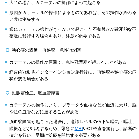
大半の場合、カテーテルの操作によって起こる
原因がカテーテルの操作によるものであれば、その操作が終わる
と共に消失する
稀にカテーテル操作がきっかけで起こった不整脈かが致死的な不
整脈に移行する場合もあり、注意が必要である
狭心症の遷延・再狭窄、急性冠閉塞
カテーテルの操作が原因で、急性冠閉塞が起こることがある
経皮的冠動脈インターベンション施行後に、再狭窄や狭心症の症
状が残る場合がある
動脈塞栓症、脳血管障害
カテーテルの操作により、プラークや血栓などが血流に乗り、脳
や足の血管などに達することがある
脳血管障害が起こった場合は、意識レベルの低下や嘔気・嘔吐、
眼振などが出現するため、緊急に
MRI
やCT検査を施行し、診断の
確定を行い、早期に治療を開始する必要がある