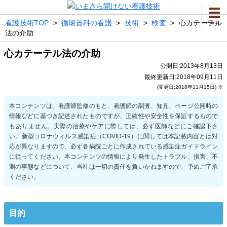
看護技術TOP
>
循環器科の看護
>
技術
>
検査
>
心カテーテル
メニュー
法の介助
心カテーテル法の介助
公開日:2013年8月13日
最終更新日:2018年09月11日
(変更日:2018年11月15日) ※
目的