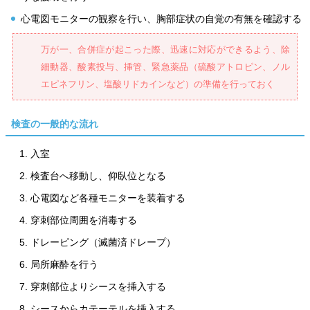
心電図モニターの観察を行い、胸部症状の自覚の有無を確認する
万が一、合併症が起こった際、迅速に対応ができるよう、除
細動器、酸素投与、挿管、緊急薬品（硫酸アトロピン、ノル
エピネフリン、塩酸リドカインなど）の準備を行っておく
検査の一般的な流れ
入室
検査台へ移動し、仰臥位となる
心電図など各種モニターを装着する
穿刺部位周囲を消毒する
ドレーピング（滅菌済ドレープ）
局所麻酔を行う
穿刺部位よりシースを挿入する
シースからカテーテルを挿入する