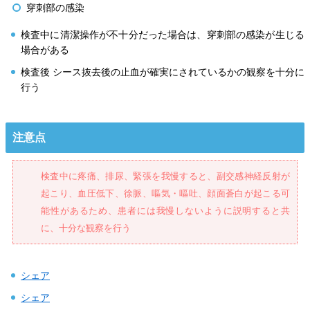
穿刺部の感染
検査中に清潔操作が不十分だった場合は、穿刺部の感染が生じる
場合がある
検査後 シース抜去後の止血が確実にされているかの観察を十分に
行う
注意点
検査中に疼痛、排尿、緊張を我慢すると、副交感神経反射が
起こり、血圧低下、徐脈、嘔気・嘔吐、顔面蒼白が起こる可
能性があるため、患者には我慢しないように説明すると共
に、十分な観察を行う
シェア
シェア