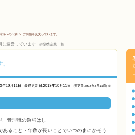
職場への不満
>
方向性を見失っています。
用し運営しています
※提携企業一覧
す。
13年10月11日
最終更新日:2013年10月11日
(変更日:2015年4月14日) ※
み
が、管理職の勉強はし
であること・年数が長いことでいつのまにかそう