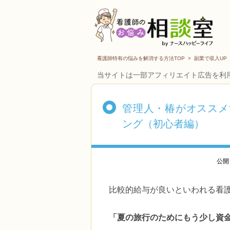
看護師特有の悩みを解消する方法TOP
>
副業で収入UP
当サイトは一部アフィリエイト広告を利
管理人・椿がオススメ
ング（初心者編）
公開
比較的給与が良いといわれる看
「夏の旅行のためにもう少し資