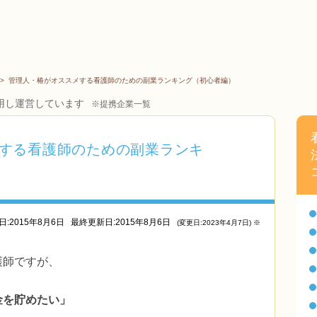
>
管理人・椿がオススメする看護師のための副業ランキング（初心者編）
用し運営しています
※提携企業一覧
する看護師のための副業ランキ
日:2015年8月6日
最終更新日:2015年8月6日
(変更日:2023年4月7日) ※
護師ですが、
金を貯めたい」