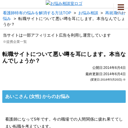
看護師特有の悩みを解消する方法TOP
>
お悩み相談
>
再就職のお
メニュー
悩み
>
転職サイトについて悪い噂を耳にします。本当なんでしょ
うか？
当サイトは一部アフィリエイト広告を利用し運営しています
※提携企業一覧
転職サイトについて悪い噂を耳にします。本当な
んでしょうか？
公開日:2014年6月4日
最終更新日:2014年6月4日
(変更日:2016年5月20日) ※
あいこさん (女性) からのお悩み
看護師になって5年です。今の職場での人間関係に疲れ果ててし
まい転職を考えています。