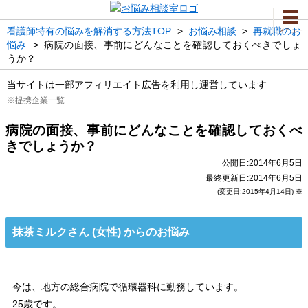
看護師特有の悩みを解消する方法TOP
>
お悩み相談
>
再就職のお
メニュー
悩み
>
病院の面接、事前にどんなことを確認しておくべきでしょ
うか？
当サイトは一部アフィリエイト広告を利用し運営しています
※提携企業一覧
病院の面接、事前にどんなことを確認しておくべ
きでしょうか？
公開日:2014年6月5日
最終更新日:2014年6月5日
(変更日:2015年4月14日) ※
抹茶ミルクさん (女性) からのお悩み
今は、地方の総合病院で循環器科に勤務しています。
25歳です。