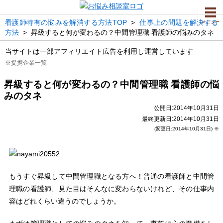
看護師特有の悩みを解消する方法TOP
>
仕事上の問題を解決する
メニュー
方法
>
昇級すると何が変わるの？中間管理職 看護師の悩みのタネ
当サイトは一部アフィリエイト広告を利用し運営しています
※提携企業一覧
昇級すると何が変わるの？中間管理職 看護師の悩
みのタネ
公開日:2014年10月31日
最終更新日:2014年10月31日
(変更日:2014年10月31日) ※
もうすぐ昇級して中間管理職となる方へ！普通の看護師と中間管
理職の看護師、見た目はそんなに変わらないけれど、その仕事内
容はどれくらい違うのでしょうか。