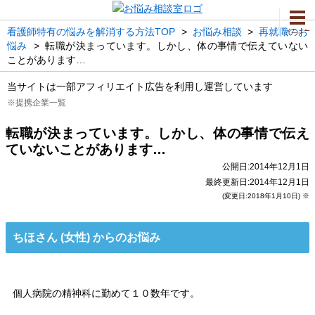
看護師特有の悩みを解消する方法TOP
>
お悩み相談
>
再就職のお
メニュー
悩み
>
転職が決まっています。しかし、体の事情で伝えていない
ことがあります…
当サイトは一部アフィリエイト広告を利用し運営しています
※提携企業一覧
転職が決まっています。しかし、体の事情で伝え
ていないことがあります…
公開日:2014年12月1日
最終更新日:2014年12月1日
(変更日:2018年1月10日) ※
ちほさん (女性) からのお悩み
個人病院の精神科に勤めて１０数年です。