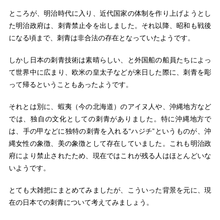
ところが、明治時代に入り、近代国家の体制を作り上げようとし
た明治政府は、刺青禁止令を出しました。それ以降、昭和も戦後
になる頃まで、刺青は非合法の存在となっていたようです。
しかし日本の刺青技術は素晴らしい、と外国船の船員たちによっ
て世界中に広まり、欧米の皇太子などが来日した際に、刺青を彫
って帰るということもあったようです。
それとは別に、蝦夷（今の北海道）のアイヌ人や、沖縄地方など
では、独自の文化としての刺青がありました。特に沖縄地方で
は、手の甲などに独特の刺青を入れる“ハジチ”というものが、沖
縄女性の象徴、美の象徴として存在していました。これも明治政
府により禁止されたため、現在ではこれが残る人はほとんどいな
いようです。
とても大雑把にまとめてみましたが、こういった背景を元に、現
在の日本での刺青について考えてみましょう。