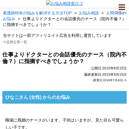
看護師特有の悩みを解消する方法TOP
>
お悩み相談
>
人間関係の
メニュー
お悩み
>
仕事よりドクターとの会話優先のナース（院内不倫？）
に指摘すべきでしょうか？
当サイトは一部アフィリエイト広告を利用し運営しています
※提携企業一覧
仕事よりドクターとの会話優先のナース（院内不
倫？）に指摘すべきでしょうか？
公開日:2015年9月15日
最終更新日:2015年9月15日
(変更日:2016年7月4日) ※
ひなこさん (女性) からのお悩み
職場に既婚のナースがいます。子供はいますが、見た目も可愛ら
しい子です。