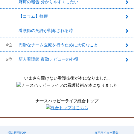
麻痺の報告 分かりやすくしたい
1
【コラム】摘便
2
看護師の免許が剥奪される時
3
4位
円滑なチーム医療を行うために大切なこと
5位
新人看護師 夜勤デビューの心得
いまさら聞けない看護技術が本になりました↓
ナースハッピーライフ総合トップ
悩み解消TOP
在宅ライター募集