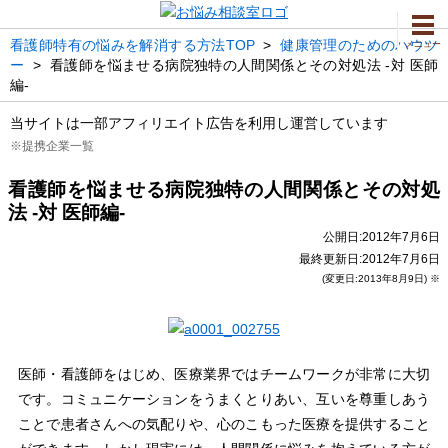
看護師特有の悩みを解消する方法TOP
>
健康管理のためのハウツ
メニュー
ー
>
看護師を悩ませる病院独特の人間関係とその対処法 -対 医師
編-
当サイトは一部アフィリエイト広告を利用し運営しています
※提携企業一覧
看護師を悩ませる病院独特の人間関係とその対処
法 -対 医師編-
公開日:2012年7月6日
最終更新日:2012年7月6日
(変更日:2013年8月9日) ※
医師・看護師をはじめ、医療業界ではチームワークが非常に大切
です。コミュニケーションをうまくとりあい、互いを尊重しあう
ことで患者さんへの気配りや、心のこもった医療を提供すること