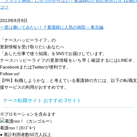
「ブラック病院」に引っかからない！看護師のための見分け方 11個の
コツ
2013年8月9日
一度は働いてみたい！？看護師に人気の病院 – 東京編
「ナースハッピーライフ」の
更新情報を受け取りたいあなたへ
「あした仕事で使う知識」
をSNSでお届けしています。
ナースハッピーライフの更新情報をいち早く確認するにはLINE＠、
FacebookまたはTwitterが便利です。
Follow us!
【PR】転職しようかな…と考えている看護師の方には、以下の転職支
援サービスの利用がおすすめです。
ナース転職サイト おすすめ
3
サイト
※プロモーションを含みます
看護roo！(ｶﾝｺﾞﾙｰ)
● 累計利用者数50万人以上