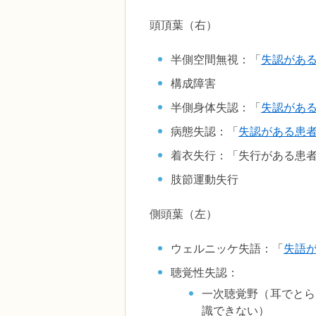
頭頂葉（右）
半側空間無視：「
失認があ
構成障害
半側身体失認：「
失認があ
病態失認：「
失認がある患
着衣失行：「失行がある患
肢節運動失行
側頭葉（左）
ウェルニッケ失語：「
失語
聴覚性失認：
一次聴覚野（耳でとら
識できない）