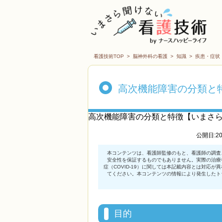
看護技術TOP
>
脳神外科の看護
>
知識
>
疾患・症状
高次機能障害の分類と
高次機能障害の分類と特徴【いまさ
公開日:2
目的