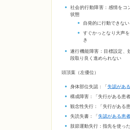
社会的行動障害：感情をコ
状態
自発的に行動できない
すぐかっとなり大声を
き
遂行機能障害：目標設定、
段取り良く進められない
頭頂葉（左優位）
身体部位失認：「
失認があ
構成障害：「失行がある患
観念性失行：「失行がある
失読失書：「
失認がある患
肢節運動失行：指先を使っ