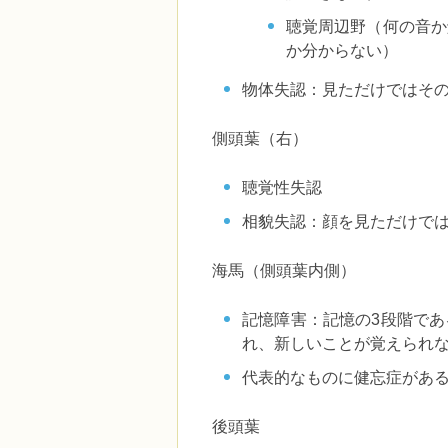
聴覚周辺野（何の音か
か分からない）
物体失認：見ただけではそ
側頭葉（右）
聴覚性失認
相貌失認：顔を見ただけで
海馬（側頭葉内側）
記憶障害：記憶の3段階で
れ、新しいことが覚えられ
代表的なものに健忘症があ
後頭葉